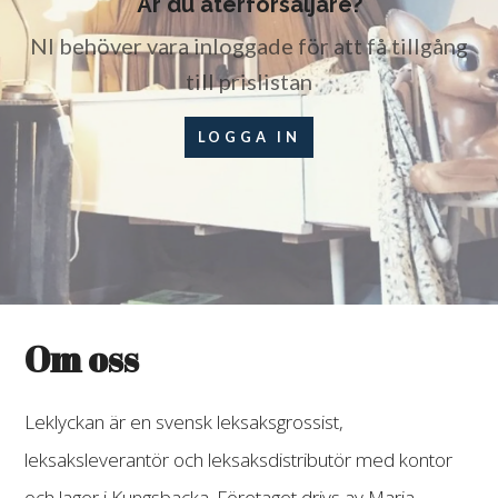
Är du återförsäljare?
NI behöver vara inloggade för att få tillgång
till prislistan
LOGGA IN
Om oss
Leklyckan är en svensk leksaksgrossist,
leksaksleverantör och leksaksdistributör med kontor
och lager i Kungsbacka. Företaget drivs av Maria