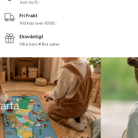
Just nu 0:-
Fri Frakt
Vid köp över 6500:-
Ekovänligt
Våra barn ♥ Bra saker
Fina leksaker till de små!
Nytt från PLANTOYS!
TILL PLANTOYS