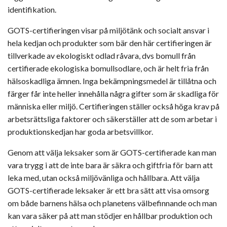
identifikation.
GOTS-certifieringen visar på miljötänk och socialt ansvar i
hela kedjan och produkter som bär den här certifieringen är
tillverkade av ekologiskt odlad råvara, dvs bomull från
certifierade ekologiska bomullsodlare, och är helt fria från
hälsoskadliga ämnen. Inga bekämpningsmedel är tillåtna och
färger får inte heller innehålla några gifter som är skadliga för
människa eller miljö. Certifieringen ställer också höga krav på
arbetsrättsliga faktorer och säkerställer att de som arbetar i
produktionskedjan har goda arbetsvillkor.
Genom att välja leksaker som är GOTS-certifierade kan man
vara trygg i att de inte bara är säkra och giftfria för barn att
leka med, utan också miljövänliga och hållbara. Att välja
GOTS-certifierade leksaker är ett bra sätt att visa omsorg
om både barnens hälsa och planetens välbefinnande och man
kan vara säker på att man stödjer en hållbar produktion och