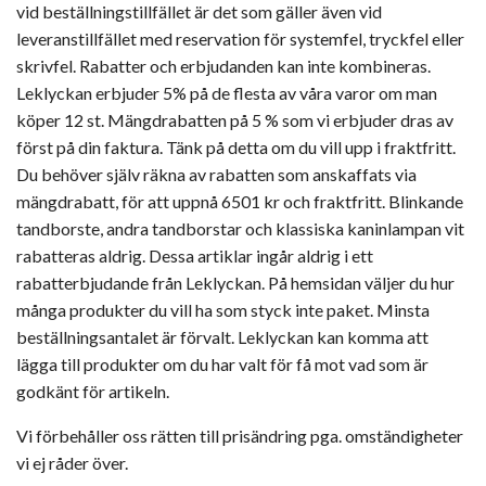
vid beställningstillfället är det som gäller även vid
leveranstillfället med reservation för systemfel, tryckfel eller
skrivfel. Rabatter och erbjudanden kan inte kombineras.
Leklyckan erbjuder 5% på de flesta av våra varor om man
köper 12 st. Mängdrabatten på 5 % som vi erbjuder dras av
först på din faktura. Tänk på detta om du vill upp i fraktfritt.
Du behöver själv räkna av rabatten som anskaffats via
mängdrabatt, för att uppnå 6501 kr och fraktfritt. Blinkande
tandborste, andra tandborstar och klassiska kaninlampan vit
rabatteras aldrig. Dessa artiklar ingår aldrig i ett
rabatterbjudande från Leklyckan. På hemsidan väljer du hur
många produkter du vill ha som styck inte paket. Minsta
beställningsantalet är förvalt. Leklyckan kan komma att
lägga till produkter om du har valt för få mot vad som är
godkänt för artikeln.
Vi förbehåller oss rätten till prisändring pga. omständigheter
vi ej råder över.