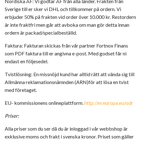
Nordiska ÅF: Vi godtar ÅF från alla länder. Frakten från
Sverige till er sker vi DHL och tillkommer på ordern. Vi
erbjuder 50% på frakten vid order över 10.000 kr. Restordern
är inte fraktfri men går att avboka om man gör detta innan
ordern är packad/specialbeställd.
Faktura: Fakturan skickas från vår partner Fortnox Finans
som PDF faktura till er angivna e-post. Med godset får ni
endast en följesedel.
Tvistlösning: En missnöjd kund har alltid rätt att vända sig till
Allmänna reklamationsnämnden (ARN)för att lösa en tvist
med företaget.
EU- kommissionens onlineplattform.
http://eceuropa.eu/odr
Priser:
Alla priser som du ser då du är inloggad i vår webbshop är
exklusive moms och frakt i svenska kronor. Priset som gäller