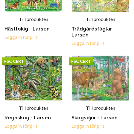
Till produkten
Till produkten
Hästtokig - Larsen
Trädgårdsfåglar -
Larsen
Logga in för pris
Logga in för pris
FSC CERT
FSC CERT
Till produkten
Till produkten
Regnskog - Larsen
Skogsdjur - Larsen
Logga in för pris
Logga in för pris