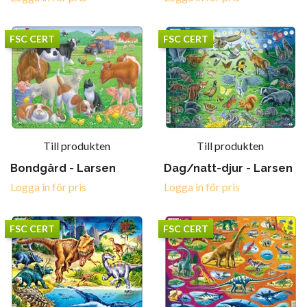
FSC CERT
FSC CERT
Till produkten
Till produkten
Bondgård - Larsen
Dag/natt-djur - Larsen
Logga in för pris
Logga in för pris
FSC CERT
FSC CERT