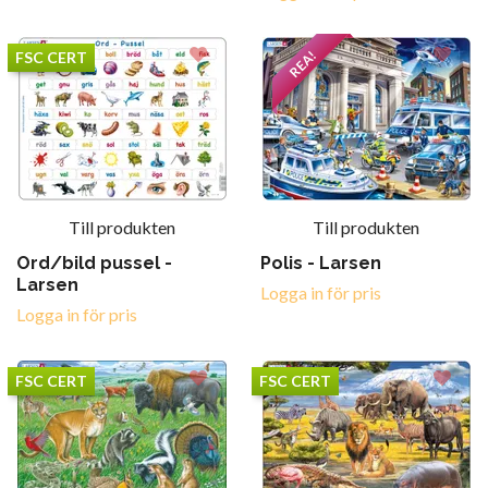
REA!
FSC CERT
Till produkten
Till produkten
Ord/bild pussel -
Polis - Larsen
Larsen
Logga in för pris
Logga in för pris
FSC CERT
FSC CERT