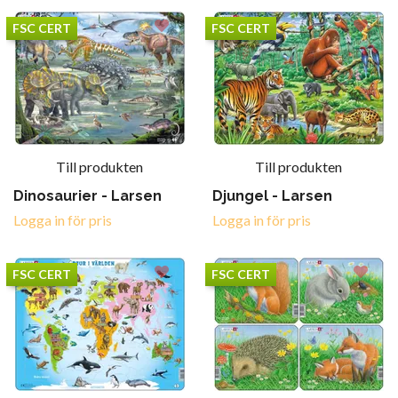
FSC CERT
FSC CERT
Till produkten
Till produkten
Dinosaurier - Larsen
Djungel - Larsen
Logga in för pris
Logga in för pris
FSC CERT
FSC CERT