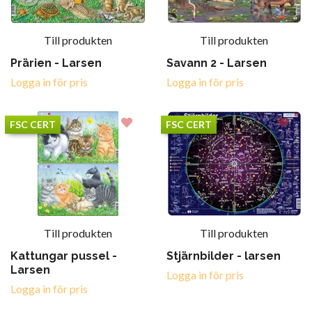
Till produkten
Till produkten
Prärien - Larsen
Savann 2 - Larsen
Logga in för pris
Logga in för pris
FSC CERT
FSC CERT
Till produkten
Till produkten
Kattungar pussel -
Stjärnbilder - larsen
Larsen
Logga in för pris
Logga in för pris