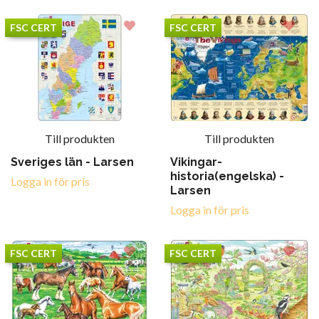
FSC CERT
FSC CERT
Till produkten
Till produkten
Sveriges län - Larsen
Vikingar-
historia(engelska) -
Logga in för pris
Larsen
Logga in för pris
FSC CERT
FSC CERT