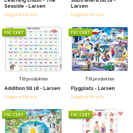
Learning Enlish - The
Subtrahera till 18 -
Seaside - Larsen
Larsen
Logga in för pris
Logga in för pris
FSC CERT
FSC CERT
Till produkten
Till produkten
Addition till 18 - Larsen
Flygplats - Larsen
Logga in för pris
Logga in för pris
FSC CERT
FSC CERT