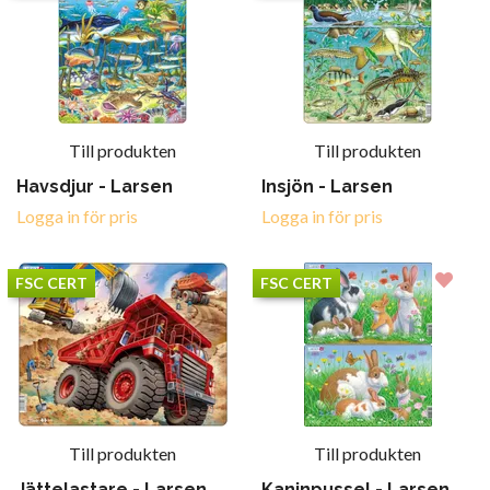
Till produkten
Till produkten
Havsdjur - Larsen
Insjön - Larsen
Logga in för pris
Logga in för pris
FSC CERT
FSC CERT
Till produkten
Till produkten
Jättelastare - Larsen
Kaninpussel - Larsen