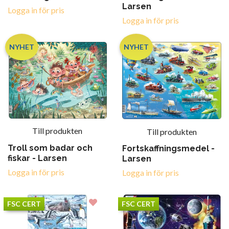
Larsen
Logga in för pris
Logga in för pris
NYHET
NYHET
Till produkten
Till produkten
Troll som badar och
Fortskaffningsmedel -
fiskar - Larsen
Larsen
Logga in för pris
Logga in för pris
FSC CERT
FSC CERT