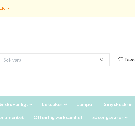
EK
Favo
 & Ekovänligt
Leksaker
Lampor
Smyckeskrin
ortimentet
Offentlig verksamhet
Säsongsvaror