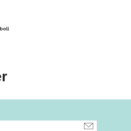
boll
er