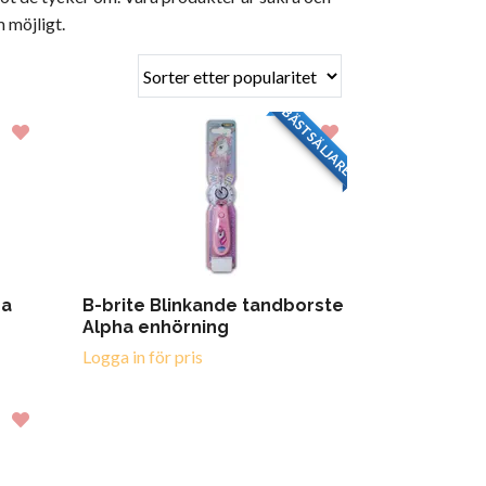
 möjligt.
BÄSTSÄLJARE
sa
B-brite Blinkande tandborste
Alpha enhörning
Logga in för pris