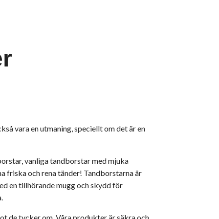
er
ckså vara en utmaning, speciellt om det är en
dborstar, vanliga tandborstar med mjuka
ha friska och rena tänder! Tandborstarna är
ed en tillhörande mugg och skydd för
.
ågot de tycker om. Våra produkter är säkra och