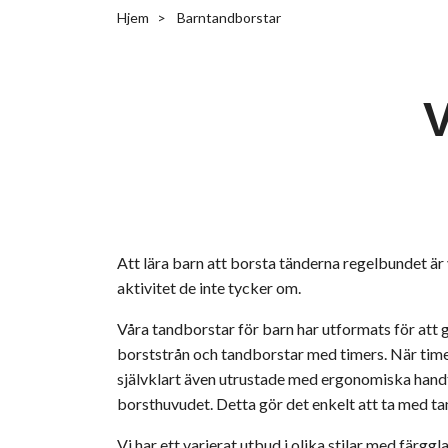
Hjem
Barntandborstar
V
Att lära barn att borsta tänderna regelbundet är 
aktivitet de inte tycker om.
Våra tandborstar för barn har utformats för att 
borststrån och tandborstar med timers. När time
självklart även utrustade med ergonomiska han
borsthuvudet. Detta gör det enkelt att ta med ta
Vi har ett varierat utbud i olika stilar med
färggl