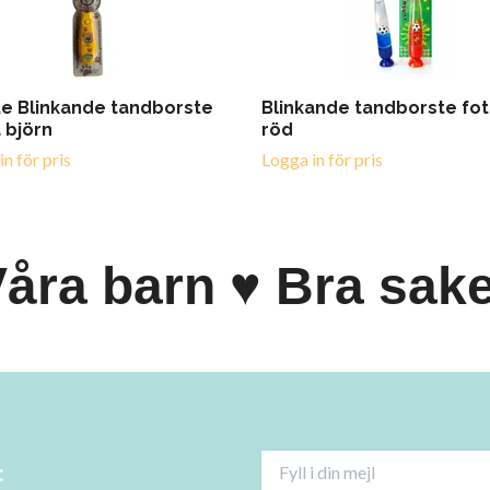
te Blinkande tandborste
Blinkande tandborste fot
 björn
röd
n för pris
Logga in för pris
åra barn ♥ Bra sak
: