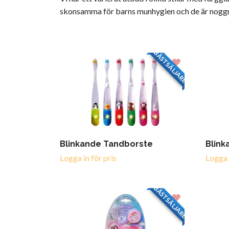
skonsamma för barns munhygien och de är noggra
BÄSTSÄLJARE
Blinkande Tandborste
Blink
Logga in för pris
Logga i
BÄSTSÄLJARE