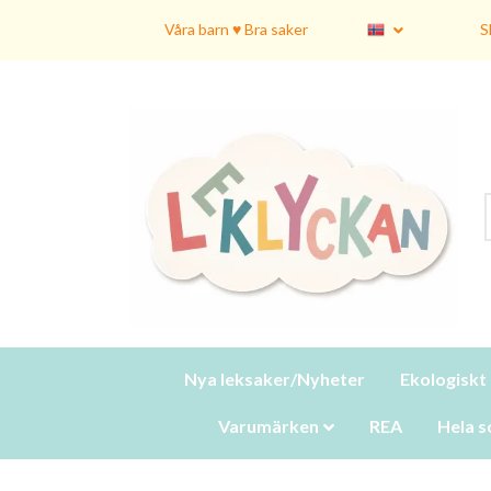
Våra barn ♥ Bra saker
S
Nya leksaker/Nyheter
Ekologiskt
Varumärken
REA
Hela s