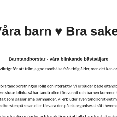
åra barn ♥ Bra sak
Barntandborstar - våra blinkande bästsäljare
viktigt för att främja god tandhälsa från tidig ålder, men det kan o
göra tandborstningen rolig och interaktiv. Vi erbjuder både eltan
rn slutar blinka så har tandtrollen försvunnit och barnen kommer 
dtag som passar små barnhänder.
Vi erbjuder även tandborst-set m
ndborsten på resan eller förvara den på ett organiserat sätt hemma
ada och roliga mönster och karaktärer
så att alla barn kan hitta n