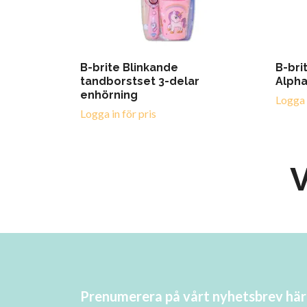
B-brite Blinkande
B-bri
tandborstset 3-delar
Alpha
enhörning
Logga i
Logga in för pris
V
Prenumerera på vårt nyhetsbrev här