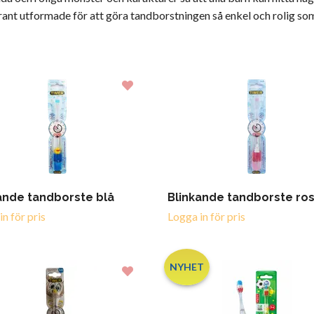
nt utformade för att göra tandborstningen så enkel och rolig som
ande tandborste blå
Blinkande tandborste ro
n för pris
Logga in för pris
NYHET