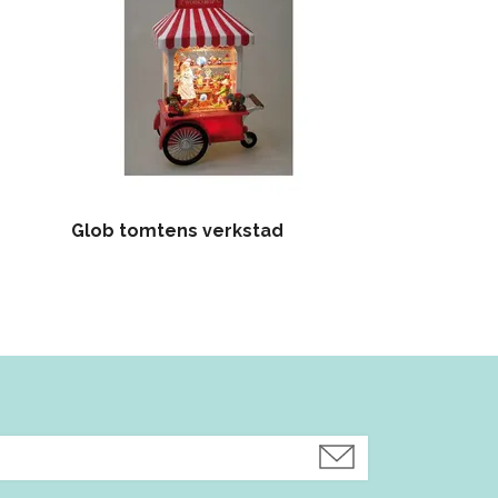
Glob tomtens verkstad
Speldosa Lan