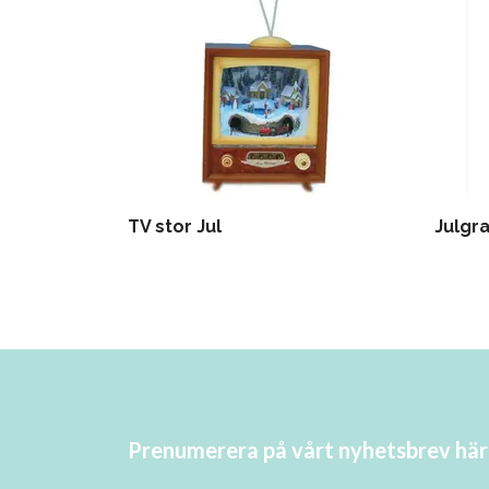
TV stor Jul
Julgr
Prenumerera på vårt nyhetsbrev här