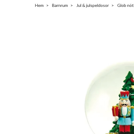
Hem
Barnrum
Jul & julspeldosor
Glob nöt