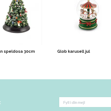
an speldosa 30cm
Glob karusell jul
: