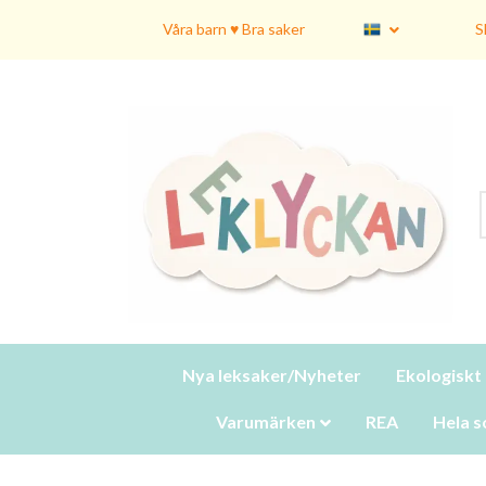
Våra barn ♥ Bra saker
S
Nya leksaker/Nyheter
Ekologiskt
Varumärken
REA
Hela s