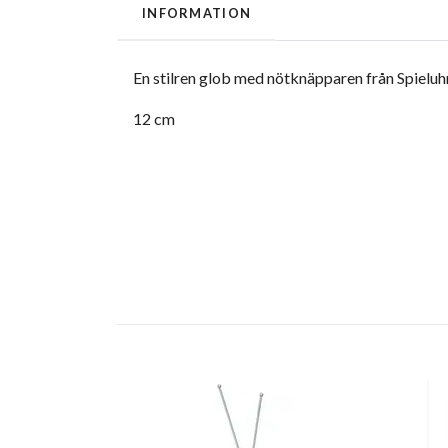
INFORMATION
En stilren glob med nötknäpparen från Spieluh
12 cm