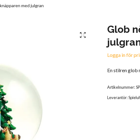
knäpparen med julgran
Glob 
julgra
Logga in för pri
En stilren glo
Artikelnummer:
S
Leverantör:
Spielu