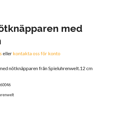
nötknäpparen med
n
s
eller
kontakta oss för konto
b med nötknäpparen från Spieluhrenwelt.12 cm
P60046
hrenwelt