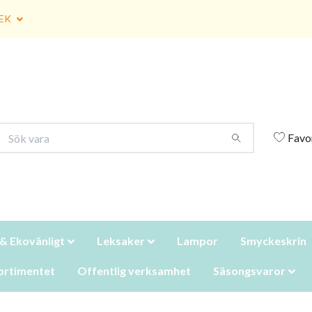
EK
Favo
 & Ekovänligt
Leksaker
Lampor
Smyckeskrin
ortimentet
Offentlig verksamhet
Säsongsvaror