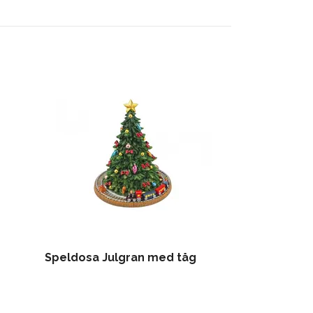
Speldosa Julgran med tåg
Glob nötknä