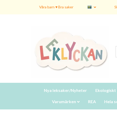
Våra barn ♥ Bra saker
S
Nya leksaker/Nyheter
Ekologiskt
Varumärken
REA
Hela s