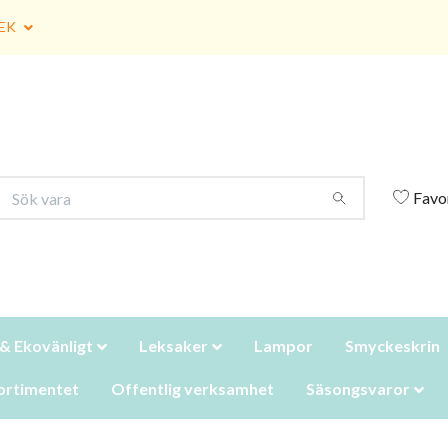
EK
Favo
 & Ekovänligt
Leksaker
Lampor
Smyckeskrin
ortimentet
Offentlig verksamhet
Säsongsvaror