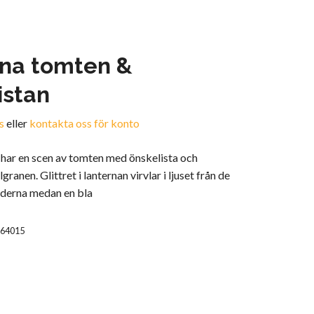
na tomten &
istan
s
eller
kontakta oss för konto
 har en scen av tomten med önskelista och
lgranen. Glittret i lanternan virvlar i ljuset från de
oderna medan en bla
P64015