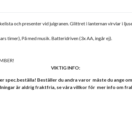
elista och presenter vid julgranen.
Glittret i lanternan virvlar i l
ars timer), På med musik.
Batteridriven (3x AA, ingår ej).
EMBER!
VIKTIG INFO:
 spec.beställa! Beställer du andra varor måste du ange om d
ingar är aldrig fraktfria, se våra villkor för mer info om f