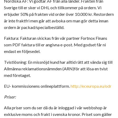
Nordiska ÅF: Vi godtar ÅF från alla länder. Frakten från
Sverige till er sker vi DHL och tillkommer på ordern. Vi
erbjuder 50% på frakten vid order över 10.000 kr. Restordern
är inte fraktfri men går att avboka om man gör detta innan
ordern är packad/specialbeställd.
Faktura: Fakturan skickas från vår partner Fortnox Finans
som PDF faktura till er angivna e-post. Med godset får ni
endast en följesedel.
Tvistlösning: En missnöjd kund har alltid rätt att vända sig till
Allmänna reklamationsnämnden (ARN)för att lösa en tvist
med företaget.
EU- kommissionens onlineplattform.
http://eceuropa.eu/odr
Priser:
Alla priser som du ser då du är inloggad i vår webbshop är
exklusive moms och frakt i svenska kronor. Priset som gäller