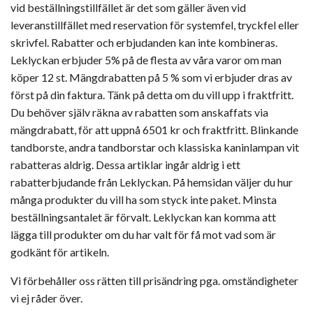
vid beställningstillfället är det som gäller även vid
leveranstillfället med reservation för systemfel, tryckfel eller
skrivfel. Rabatter och erbjudanden kan inte kombineras.
Leklyckan erbjuder 5% på de flesta av våra varor om man
köper 12 st. Mängdrabatten på 5 % som vi erbjuder dras av
först på din faktura. Tänk på detta om du vill upp i fraktfritt.
Du behöver själv räkna av rabatten som anskaffats via
mängdrabatt, för att uppnå 6501 kr och fraktfritt. Blinkande
tandborste, andra tandborstar och klassiska kaninlampan vit
rabatteras aldrig. Dessa artiklar ingår aldrig i ett
rabatterbjudande från Leklyckan. På hemsidan väljer du hur
många produkter du vill ha som styck inte paket. Minsta
beställningsantalet är förvalt. Leklyckan kan komma att
lägga till produkter om du har valt för få mot vad som är
godkänt för artikeln.
Vi förbehåller oss rätten till prisändring pga. omständigheter
vi ej råder över.