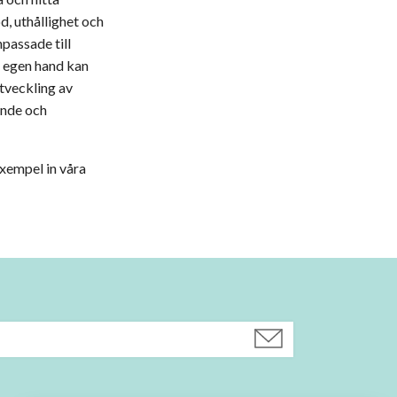
d, uthållighet och
passade till
å egen hand kan
utveckling av
ande och
exempel in våra