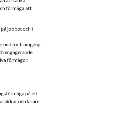
an att tänka
och förmåga att
 på jobbet och i
 grund för framgång
 och engagerande
tiva förmågor.
ingsförmåga på ett
öräldrar och lärare