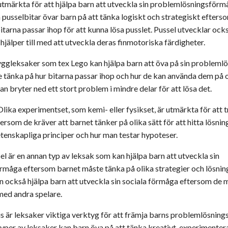
 utmärkta för att hjälpa barn att utveckla sin problemlösningsför
 pusselbitar övar barn på att tänka logiskt och strategiskt efter
itarna passar ihop för att kunna lösa pusslet. Pussel utvecklar oc
 hjälper till med att utveckla deras finmotoriska färdigheter.
ggleksaker som tex Lego kan hjälpa barn att öva på sin problem
tänka på hur bitarna passar ihop och hur de kan använda dem på ol
n bryter ned ett stort problem i mindre delar för att lösa det.
Olika experimentset, som kemi- eller fysikset, är utmärkta för att 
rsom de kräver att barnet tänker på olika sätt för att hitta lösni
tenskapliga principer och hur man testar hypoteser.
l är en annan typ av leksak som kan hjälpa barn att utveckla sin
måga eftersom barnet måste tänka på olika strategier och lösning
an också hjälpa barn att utveckla sin sociala förmåga eftersom de
ed andra spelare.
 är leksaker viktiga verktyg för att främja barns problemlösni
typer av leksaker kan barn öva på att tänka kreativt, experimentera