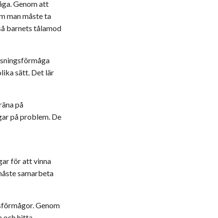
måga. Genom att
som man måste ta
kså barnets tålamod
lösningsförmåga
ika sätt. Det lär
träna på
ngar på problem. De
ar för att vinna
 måste samarbeta
ngsförmågor. Genom
 och hitta