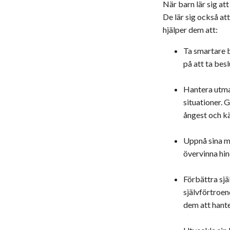
När barn lär sig at
De lär sig också att
hjälper dem att:
Ta smartare b
på att ta bes
Hantera utman
situationer. 
ångest och kä
Uppnå sina må
övervinna hin
Förbättra sjä
självförtroen
dem att hant