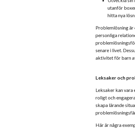
Utveckla sin 
utanför boxen
hitta nya lösn
Problemlösning är o
personliga relation
problemlösningsför
senare i livet. De
aktivitet för barn 
Leksaker och pro
Leksaker kan vara e
roligt och engagera
skapa lärande situa
problemlösningsfär
Här är några exempe