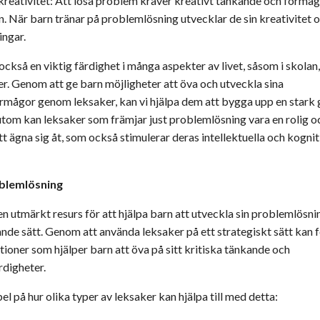
kreativitet: Att lösa problem kräver kreativt tänkande och förmåg
. När barn tränar på problemlösning utvecklar de sin kreativitet 
ingar.
ckså en viktig färdighet i många aspekter av livet, såsom i skolan,
er. Genom att ge barn möjligheter att öva och utveckla sina
mågor genom leksaker, kan vi hjälpa dem att bygga upp en stark
ssutom kan leksaker som främjar just problemlösning vara en rolig
att ägna sig åt, som också stimulerar deras intellektuella och kogni
blemlösning
n utmärkt resurs för att hjälpa barn att utveckla sin problemlösn
nde sätt. Genom att använda leksaker på ett strategiskt sätt kan f
tioner som hjälper barn att öva på sitt kritiska tänkande och
digheter.
l på hur olika typer av leksaker kan hjälpa till med detta: