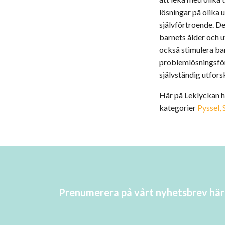
lösningar på olika 
självförtroende. De
barnets ålder och u
också stimulera bar
problemlösningsförm
självständig utfors
Här på Leklyckan ha
kategorier
Pyssel, 
Prenumerera på vårt nyhetsbrev här