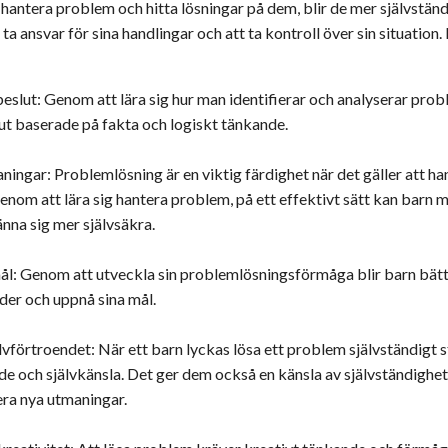
t hantera problem och hitta lösningar på dem, blir de mer självständ
 ta ansvar för sina handlingar och att ta kontroll över sin situation
eslut: Genom att lära sig hur man identifierar och analyserar prob
lut baserade på fakta och logiskt tänkande.
ingar: Problemlösning är en viktig färdighet när det gäller att 
Genom att lära sig hantera problem, på ett effektivt sätt kan barn 
nna sig mer självsäkra.
l: Genom att utveckla sin problemlösningsförmåga blir barn bättr
der och uppnå sina mål.
lvförtroendet: När ett barn lyckas lösa ett problem självständigt 
de och självkänsla. Det ger dem också en känsla av självständighe
era nya utmaningar.