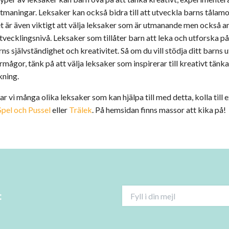
utmaningar. Leksaker kan också bidra till att utveckla barns tålamo
t är även viktigt att välja leksaker som är utmanande men också an
tvecklingsnivå. Leksaker som tillåter barn att leka och utforska p
ns självständighet och kreativitet. Så om du vill stödja ditt barns 
ågor, tänk på att välja leksaker som inspirerar till kreativt tänk
kning.
r vi många olika leksaker som kan hjälpa till med detta, kolla till 
Spel och Pussel
eller
Trälek
. På hemsidan finns massor att kika på!
: