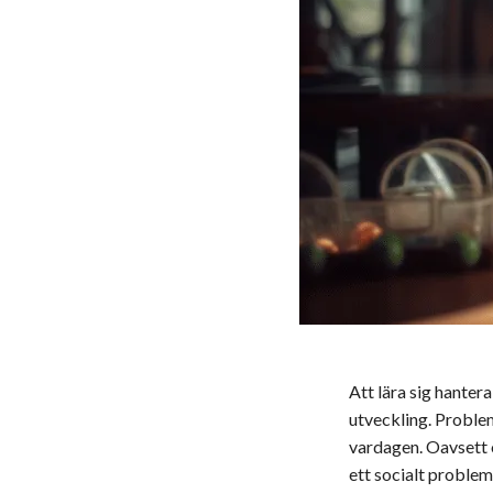
Att lära sig hanter
utveckling. Proble
vardagen. Oavsett o
ett socialt problem