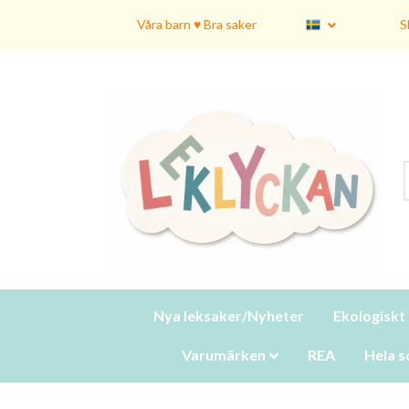
Våra barn ♥ Bra saker
S
Nya leksaker/Nyheter
Ekologiskt
Varumärken
REA
Hela s