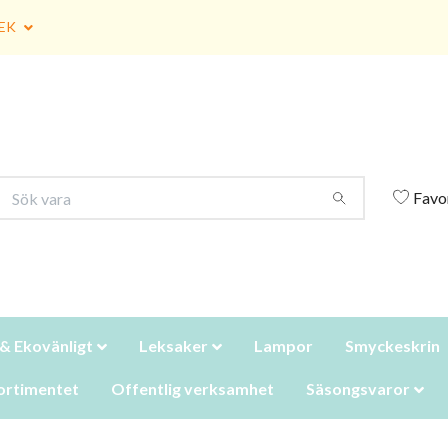
EK
Favo
 & Ekovänligt
Leksaker
Lampor
Smyckeskrin
ortimentet
Offentlig verksamhet
Säsongsvaror