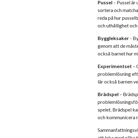
Pussel
– Pussel är
sortera och matcha
reda på hur pusselb
och uthållighet och
Byggleksaker
- By
genom att de måste 
också barnet hur ma
Experimentset
– 
problemlösning efte
lär också barnen ve
Brädspel
– Brädspe
problemlösningsför
spelet. Brädspel k
och kommunicera m
Sammanfattningsvis
att leka med olika 