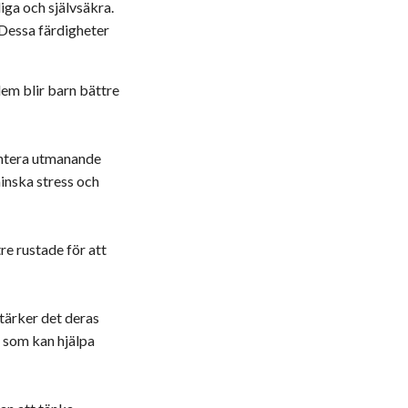
iga och självsäkra.
. Dessa färdigheter
lem blir barn bättre
hantera utmanande
minska stress och
e rustade för att
stärker det deras
t som kan hjälpa