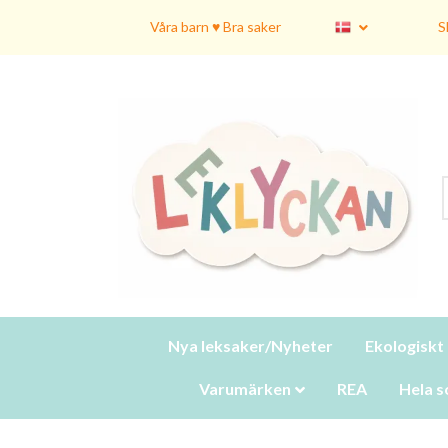
Våra barn ♥ Bra saker
S
Nya leksaker/Nyheter
Ekologiskt
Varumärken
REA
Hela s