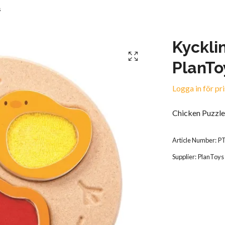
s
Kyckli
PlanTo
Logga in för pri
Chicken Puzzl
Article Number:
P
Supplier:
PlanToys