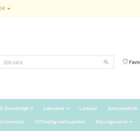
EK
Favo
 & Ekovänligt
Leksaker
Lampor
Smyckeskrin
ortimentet
Offentlig verksamhet
Säsongsvaror