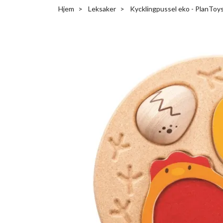
Hjem
Leksaker
Kycklingpussel eko - PlanToy