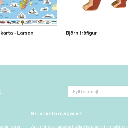
skarta - Larsen
Björn träfigur
:
Bli återförsäljare?
butör och er
Är du intresserad av att sälja våra produkter registrer