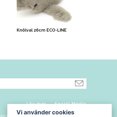
Knölval 26cm ECO-LINE
Eddie Hund -
Läs mer
Social Media
Vi använder cookies
a ett konto
Kontakt
Facebook