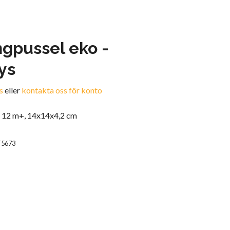
ngpussel eko -
ys
s
eller
kontakta oss för konto
e 12 m+, 14x14x4,2 cm
T5673