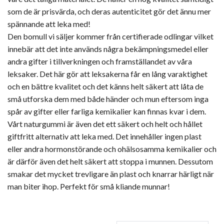
som de är prisvärda, och deras autenticitet gör det ännu mer
spännande att leka med!
Den bomull vi säljer kommer från certifierade odlingar vilket
innebär att det inte används några bekämpningsmedel eller
andra gifter i tillverkningen och framställandet av våra
leksaker. Det här gör att leksakerna får en lång varaktighet
och en bättre kvalitet och det känns helt säkert att låta de
små utforska dem med både händer och mun eftersom inga
spår av gifter eller farliga kemikalier kan finnas kvar i dem.
Vårt naturgummi är även det ett säkert och helt och hållet
giftfritt alternativ att leka med. Det innehåller ingen plast
eller andra hormonstörande och ohälsosamma kemikalier och
är därför även det helt säkert att stoppa i munnen. Dessutom
smakar det mycket trevligare än plast och knarrar härligt när
man biter ihop. Perfekt för små kliande munnar!