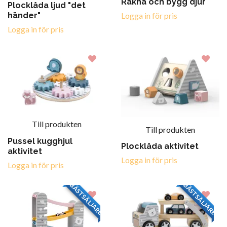
Räkna och bygg djur
Plocklåda ljud "det
händer"
Logga in för pris
Logga in för pris
Till produkten
Till produkten
Pussel kugghjul
Plocklåda aktivitet
aktivitet
Logga in för pris
Logga in för pris
BÄSTSÄLJARE
BÄSTSÄLJARE