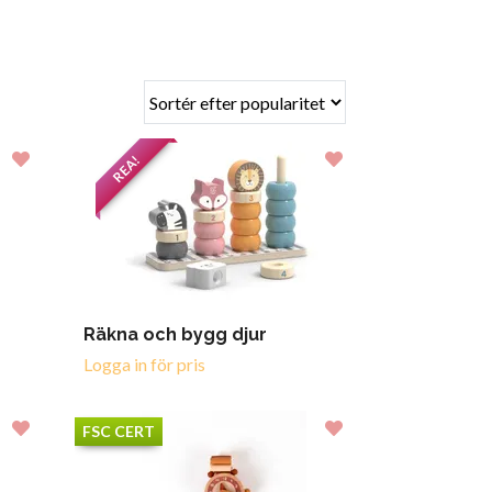
REA!
Räkna och bygg djur
Logga in för pris
FSC CERT