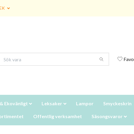
EK
Favo
 & Ekovänligt
Leksaker
Lampor
Smyckeskrin
ortimentet
Offentlig verksamhet
Säsongsvaror