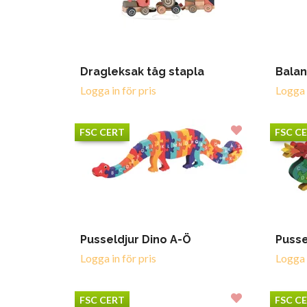
Dragleksak tåg stapla
Balan
Logga in för pris
Logga i
FSC CERT
FSC C
Pusseldjur Dino A-Ö
Pusse
Logga in för pris
Logga i
FSC CERT
FSC C