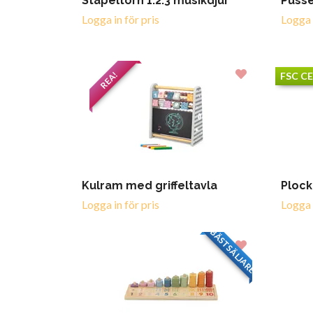
Stapeltorn 1.2.3 musikdjur
Puss
Logga in för pris
Logga i
REA!
FSC C
Kulram med griffeltavla
Plock
Logga in för pris
Logga i
BÄSTSÄLJARE