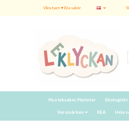
Våra barn ♥ Bra saker
S
Nya leksaker/Nyheter
Ekologiskt
Varumärken
REA
Hela s