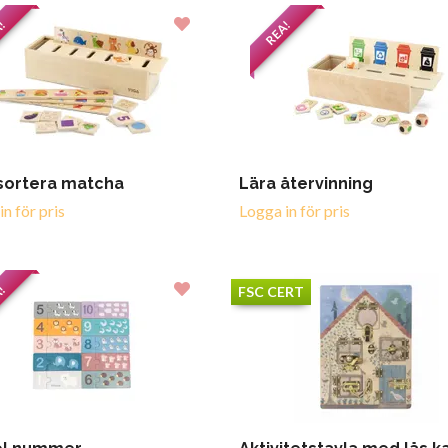
A!
REA!
sortera matcha
Lära återvinning
n för pris
Logga in för pris
A!
FSC CERT