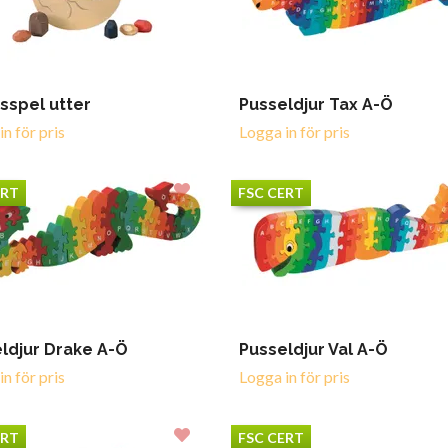
sspel utter
Pusseldjur Tax A-Ö
n för pris
Logga in för pris
ERT
FSC CERT
ldjur Drake A-Ö
Pusseldjur Val A-Ö
n för pris
Logga in för pris
ERT
FSC CERT