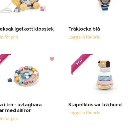
eksak igelkott klosslek
Träklocka blå
n för pris
Logga in för pris
A!
REA!
a i trä - avtagbara
Stapelklossar trä hund
ar med siffror
Logga in för pris
n för pris