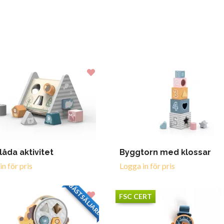
låda aktivitet
Byggtorn med klossar
n för pris
Logga in för pris
BÄSTSÄLJARE
FSC CERT