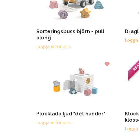
Sorteringsbuss björn - pull
Dragl
along
Logga i
Logga in för pris
RE
Plocklåda ljud "det händer"
Klock
kloss
Logga in för pris
Logga i