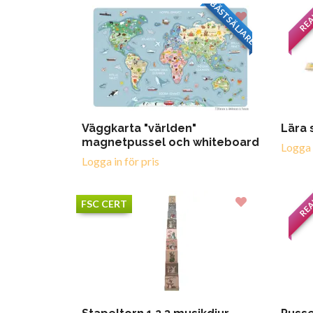
BÄSTSÄLJARE
RE
Väggkarta "världen"
Lära 
magnetpussel och whiteboard
Logga i
Logga in för pris
RE
FSC CERT