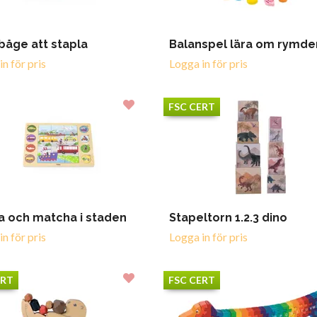
åge att stapla
Balanspel lära om rymde
n för pris
Logga in för pris
FSC CERT
a och matcha i staden
Stapeltorn 1.2.3 dino
n för pris
Logga in för pris
ERT
FSC CERT