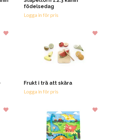
anin
Stapeltorn 1.2.3 kanin
födelsedag
Logga in för pris
e
Frukt i trä att skära
Logga in för pris