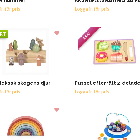
el nummer
Aktivitetstavla med lås k
n för pris
Logga in för pris
REA!
ERT
leksak skogens djur
Pussel efterrätt 2-delad
n för pris
Logga in för pris