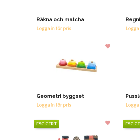
Räkna och matcha
Regnb
Logga in för pris
Logga i
Geometri byggset
Pussl
Logga in för pris
Logga i
FSC CERT
FSC C