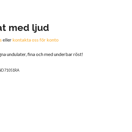
t med ljud
s
eller
kontakta oss för konto
na undulater, fina och med underbar röst!
ND71051RA