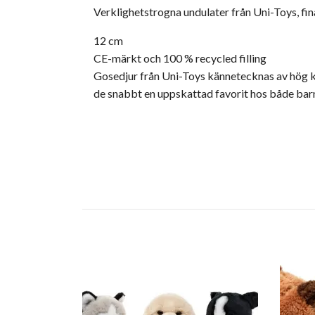
Verklighetstrogna undulater från Uni-Toys, fina 
12 cm
CE-märkt och 100 % recycled filling
Gosedjur från Uni-Toys kännetecknas av hög kv
de snabbt en uppskattad favorit hos både bar