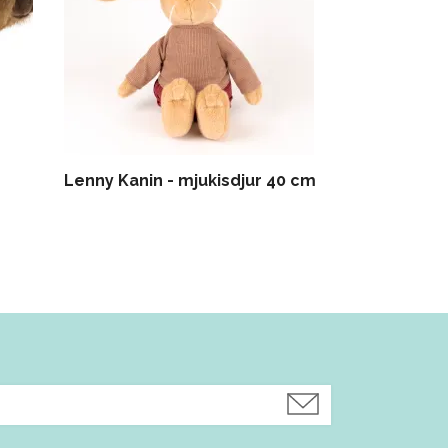
Lenny Kanin - mjukisdjur 40 cm
Eliot Hund 
koppel & ja