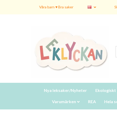
Våra barn ♥ Bra saker
S
Nya leksaker/Nyheter
Ekologiskt
Varumärken
REA
Hela s