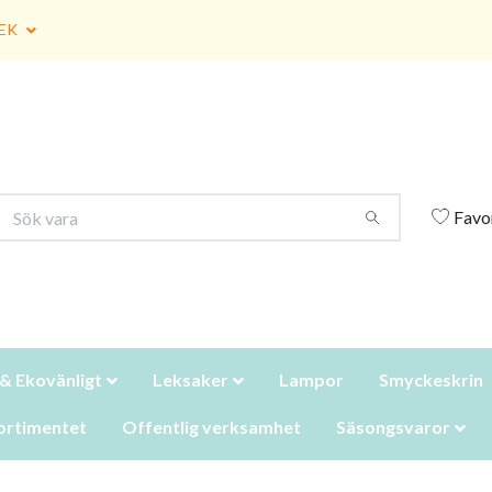
EK
Favo
 & Ekovänligt
Leksaker
Lampor
Smyckeskrin
ortimentet
Offentlig verksamhet
Säsongsvaror