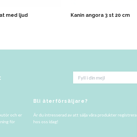
at med ljud
Kanin angora 3 st 20 cm
:
Bli återförsäljare?
butör och er
Är du intresserad av att sälja våra produkter registrer
ning för
hos oss idag!