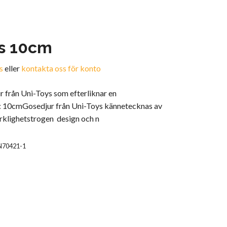
s 10cm
s
eller
kontakta oss för konto
ur från Uni-Toys som efterliknar en
: 10cmGosedjur från Uni-Toys kännetecknas av
erklighetstrogen design och n
N70421-1