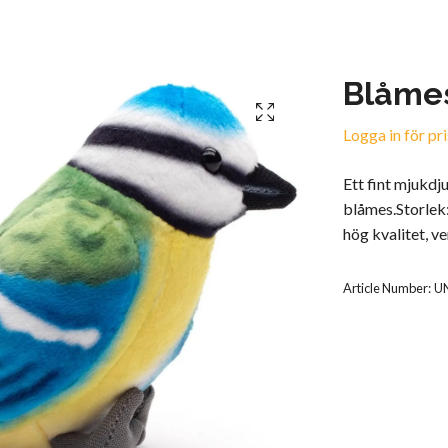
Blåme
Logga in för pri
Ett fint mjukdj
blåmes.Storlek
hög kvalitet, v
Article Number:
U