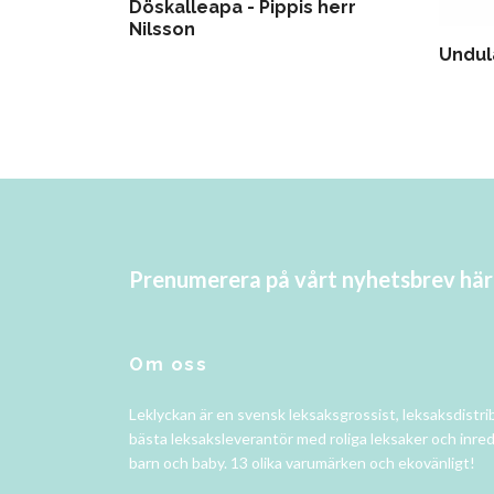
Döskalleapa - Pippis herr
Nilsson
Undul
Prenumerera på vårt nyhetsbrev här
Om oss
Leklyckan är en svensk leksaksgrossist, leksaksdistri
bästa leksaksleverantör med roliga leksaker och inred
barn och baby. 13 olika varumärken och ekovänligt!