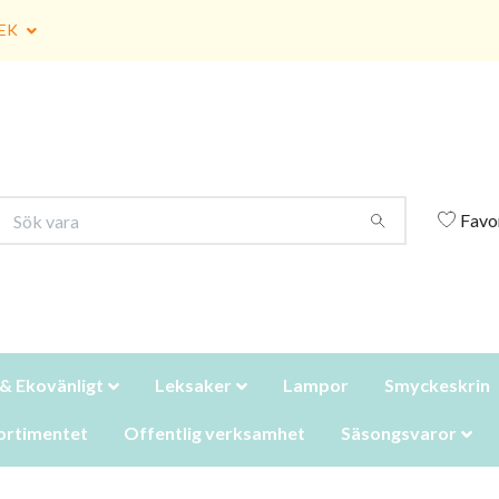
EK
Favo
 & Ekovänligt
Leksaker
Lampor
Smyckeskrin
ortimentet
Offentlig verksamhet
Säsongsvaror