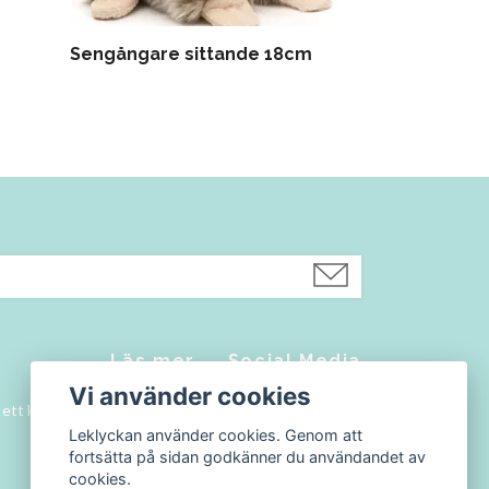
Sengångare sittande 18cm
Snigel ECO-
Läs mer
Social Media
Vi använder cookies
a ett konto
Kontakt
Facebook
Leklyckan använder cookies. Genom att
Köpvillkor
Instagram
fortsätta på sidan godkänner du användandet av
Blogg
cookies.