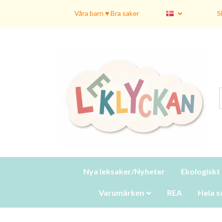
Våra barn ♥ Bra saker
S
Nya leksaker/Nyheter
Ekologiskt
Varumärken
REA
Hela s