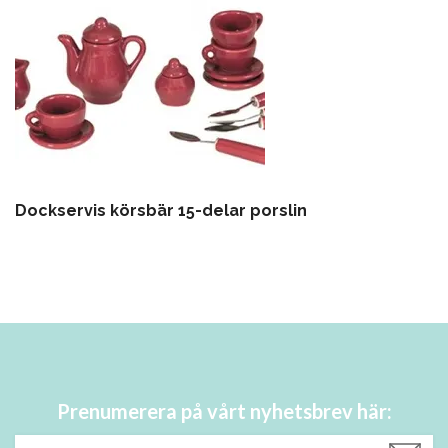
Dockservis körsbär 15-delar porslin
Prenumerera på vårt nyhetsbrev här: