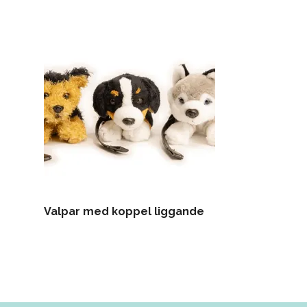
Valpar med koppel liggande
Odlingsplatt
växthuset)