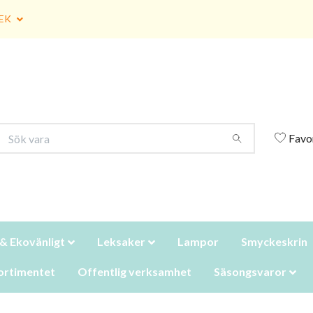
EK
Favo
 & Ekovänligt
Leksaker
Lampor
Smyckeskrin
ortimentet
Offentlig verksamhet
Säsongsvaror