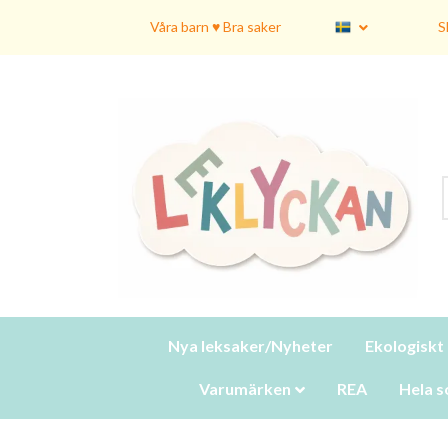
Våra barn ♥ Bra saker
S
Nya leksaker/Nyheter
Ekologiskt
Varumärken
REA
Hela s