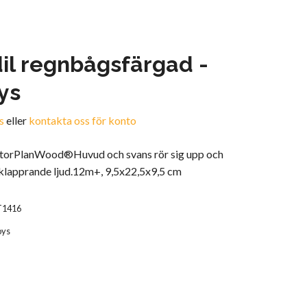
il regnbågsfärgad -
ys
s
eller
kontakta oss för konto
atorPlanWood®Huvud och svans rör sig upp och
t klapprande ljud.12m+, 9,5x22,5x9,5 cm
T1416
oys