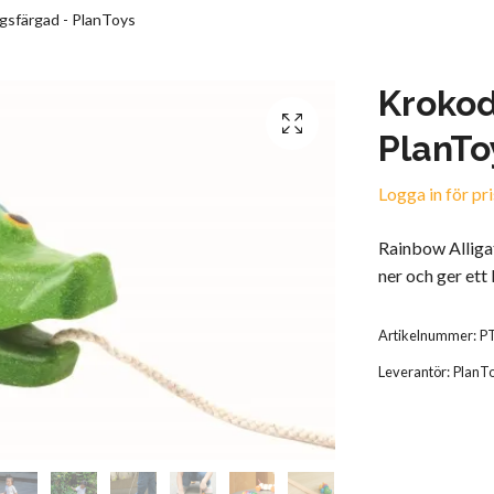
gsfärgad - PlanToys
Krokod
PlanTo
Logga in för pri
Rainbow Allig
ner och ger et
Artikelnummer:
P
Leverantör:
PlanT