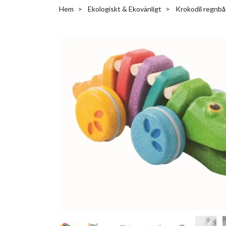
Hem
Ekologiskt & Ekovänligt
Krokodil regnbå