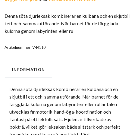
Denna söta djurleksak kombinerar en kulbana och en skjutbil
i ett och samma utförande. När barnet för de färgglada
kulorna genom labyrinten eller ru
Artikelnummer:
V44310
INFORMATION
Denna söta djurleksak kombinerar en kulbana och en
skjutbil i ett och samma utförande. När barnet för de
färgglada kulorna genom labyrinten eller rullar bilen
utvecklas finmotorik, hand-öga-koordination och
fantasi på ett lekfullt sätt. Hjulen är tillverkade av
bokträ, vilket gör leksaken både slitstark och perfekt
för nyfikna små barn på upptäcktsfärd.