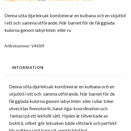
Denna söta djurleksak kombinerar en kulbana och en skjutbil
i ett och samma utförande. När barnet för de färgglada
kulorna genom labyrinten eller ru
Artikelnummer:
V44309
INFORMATION
Denna söta djurleksak kombinerar en kulbana och en
skjutbil i ett och samma utförande. När barnet för de
färgglada kulorna genom labyrinten eller rullar bilen
utvecklas finmotorik, hand-öga-koordination och
fantasi på ett lekfullt sätt. Hjulen är tillverkade av
bokträ, vilket gör leksaken både slitstark och perfekt
för nyfikna små barn på upptäcktsfärd.