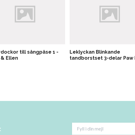
dockor till sångpåse 1 -
Leklyckan Blinkande
 & Ellen
tandborstset 3-delar Paw 
: