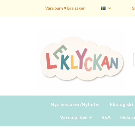
Våra barn ♥ Bra saker
S
Nya leksaker/Nyheter
Ekologiskt
Varumärken
REA
Hela s