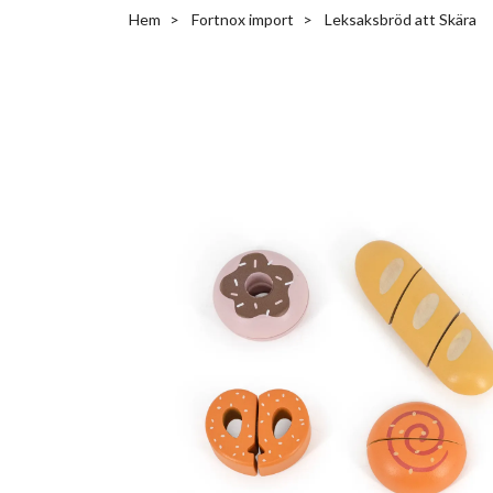
Hem
Fortnox import
Leksaksbröd att Skära