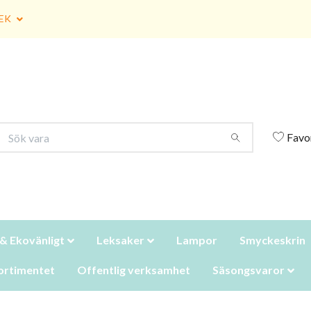
EK
Favo
 & Ekovänligt
Leksaker
Lampor
Smyckeskrin
ortimentet
Offentlig verksamhet
Säsongsvaror