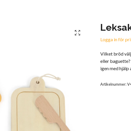
Leksak
Logga in för pri
Vilket bröd välj
eller baguette?
igen med hjälp
Artikelnummer:
V