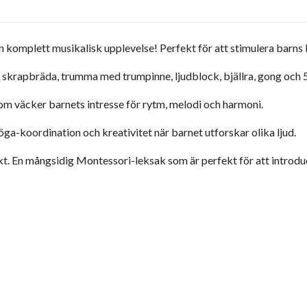
en komplett musikalisk upplevelse! Perfekt för att stimulera barns 
, skrapbräda, trumma med trumpinne, ljudblock, bjällra, gong och 5-
som väcker barnets intresse för rytm, melodi och harmoni.
ga-koordination och kreativitet när barnet utforskar olika ljud.
kt. En mångsidig Montessori-leksak som är perfekt för att introd