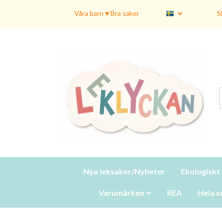
Våra barn ♥ Bra saker
S
Nya leksaker/Nyheter
Ekologiskt
Varumärken
REA
Hela s