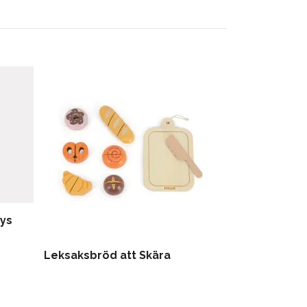
oys
Leksaksbröd att Skära
Kulbana på hj