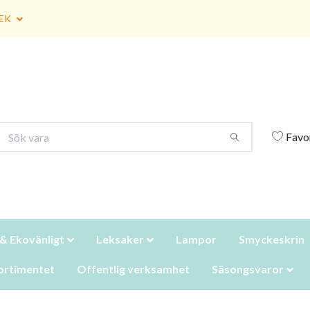
EK
Favo
 & Ekovänligt
Leksaker
Lampor
Smyckeskrin
ortimentet
Offentlig verksamhet
Säsongsvaror