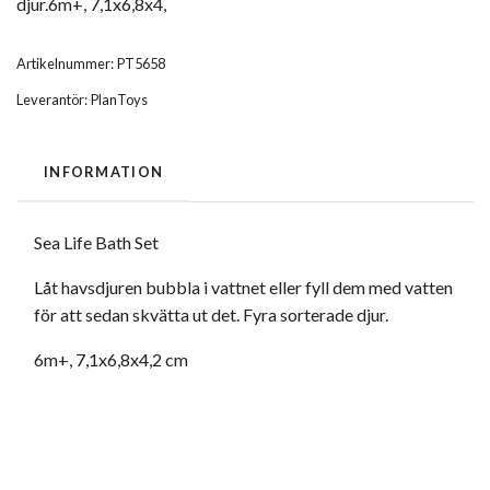
djur.6m+, 7,1x6,8x4,
Artikelnummer:
PT5658
Leverantör:
PlanToys
INFORMATION
Sea Life Bath Set
Låt havsdjuren bubbla i vattnet eller fyll dem med vatten
för att sedan skvätta ut det. Fyra sorterade djur.
6m+, 7,1x6,8x4,2 cm