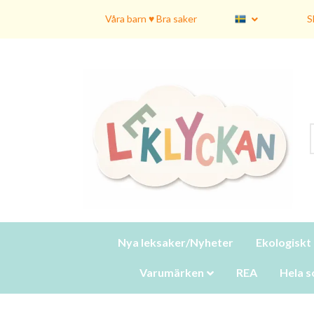
Våra barn ♥ Bra saker
S
Nya leksaker/Nyheter
Ekologiskt
Varumärken
REA
Hela s