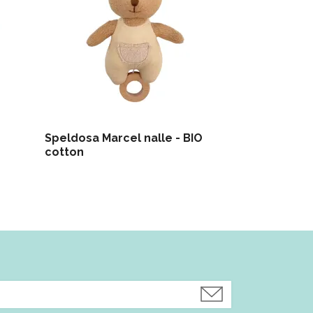
Speldosa Marcel nalle - BIO
Quack kyckl
cotton