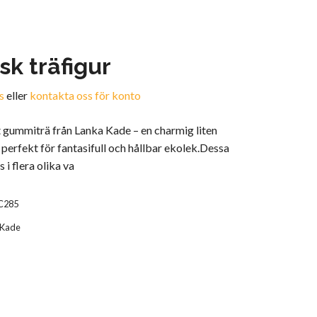
sk träfigur
s
eller
kontakta oss för konto
t gummiträ från Lanka Kade – en charmig liten
perfekt för fantasifull och hållbar ekolek.Dessa
s i flera olika va
C285
 Kade