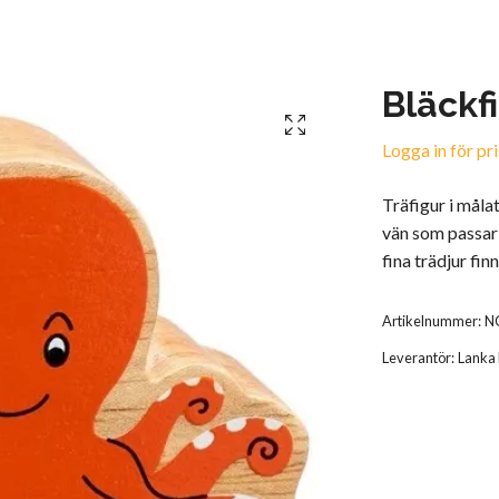
Bläckfi
Logga in för pri
Träfigur i måla
vän som passar 
fina trädjur finn
Artikelnummer:
N
Leverantör:
Lanka