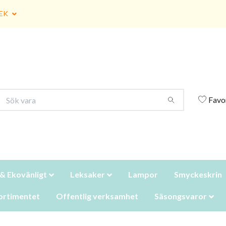
EK
Favo
 & Ekovänligt
Leksaker
Lampor
Smyckeskrin
ortimentet
Offentlig verksamhet
Säsongsvaror