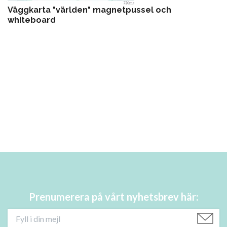
Väggkarta "världen" magnetpussel och
whiteboard
Prenumerera på vårt nyhetsbrev här: