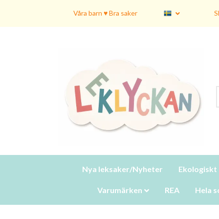
Våra barn ♥ Bra saker
S
Nya leksaker/Nyheter
Ekologiskt
Varumärken
REA
Hela s