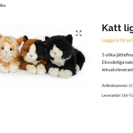
lika
Katt l
Logga in för pri
5 olika jättefi
Ekovänliga nat
leksaksleveran
Artikelnummer:
U
Leverantör:
Uni-T