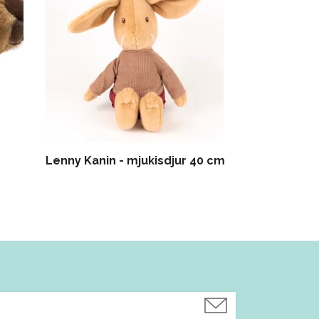
Lenny Kanin - mjukisdjur 40 cm
Eddie Hund -