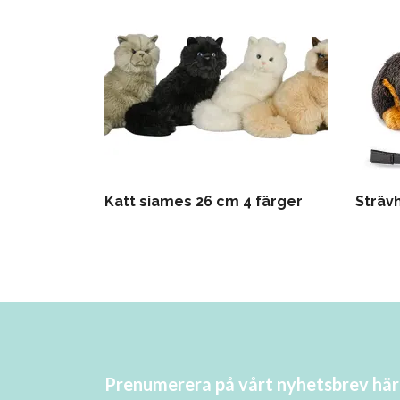
Katt siames 26 cm 4 färger
Sträv
Prenumerera på vårt nyhetsbrev här