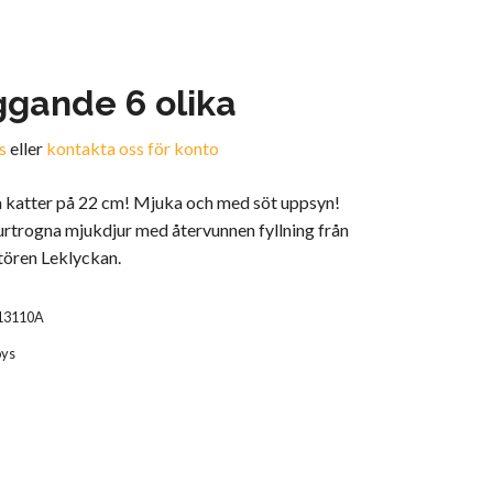
iggande 6 olika
s
eller
kontakta oss för konto
na katter på 22 cm! Mjuka och med söt uppsyn!
urtrogna mjukdjur med återvunnen fyllning från
tören Leklyckan.
13110A
oys