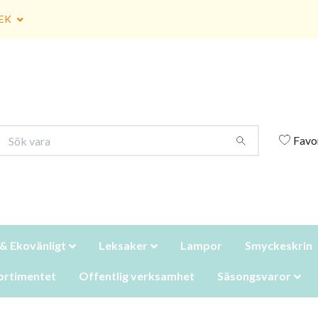
EK
Favo
 & Ekovänligt
Leksaker
Lampor
Smyckeskrin
ortimentet
Offentlig verksamhet
Säsongsvaror