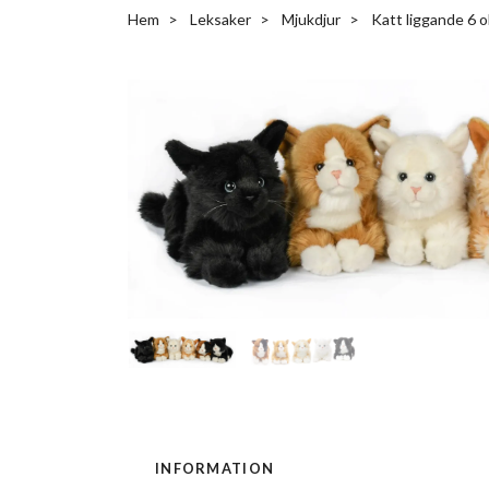
Hem
Leksaker
Mjukdjur
Katt liggande 6 o
INFORMATION