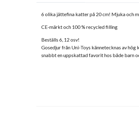
6 olika jättefina katter på 20 cm! Mjuka och 
CE-märkt och 100 % recycled filling
Beställs 6, 12 osv!
Gosedjur från Uni-Toys kännetecknas av hög kva
snabbt en uppskattad favorit hos både barn o