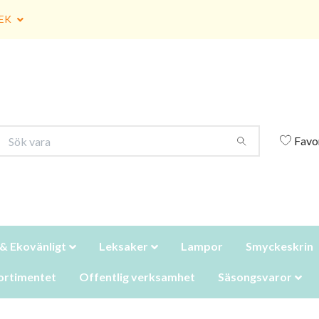
EK
Favo
 & Ekovänligt
Leksaker
Lampor
Smyckeskrin
ortimentet
Offentlig verksamhet
Säsongsvaror