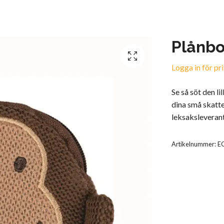
Plånbo
Logga in för pri
Se så söt den li
dina små skatte
leksaksleveran
Artikelnummer:
E