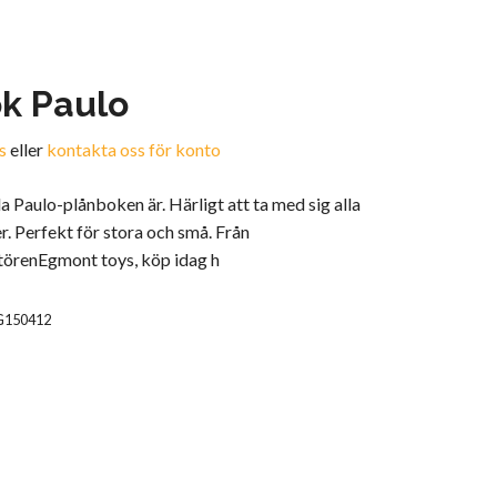
k Paulo
s
eller
kontakta oss för konto
lla Paulo-plånboken är. Härligt att ta med sig alla
r. Perfekt för stora och små. Från
törenEgmont toys, köp idag h
G150412