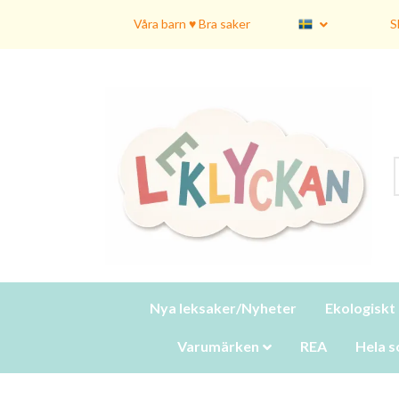
Våra barn ♥ Bra saker
S
Nya leksaker/Nyheter
Ekologiskt
Varumärken
REA
Hela s