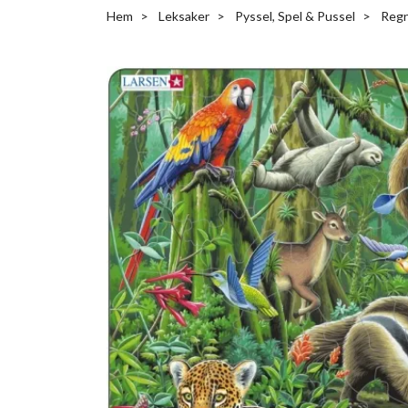
Hem
Leksaker
Pyssel, Spel & Pussel
Regn