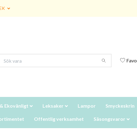
EK
Favo
 & Ekovänligt
Leksaker
Lampor
Smyckeskrin
ortimentet
Offentlig verksamhet
Säsongsvaror