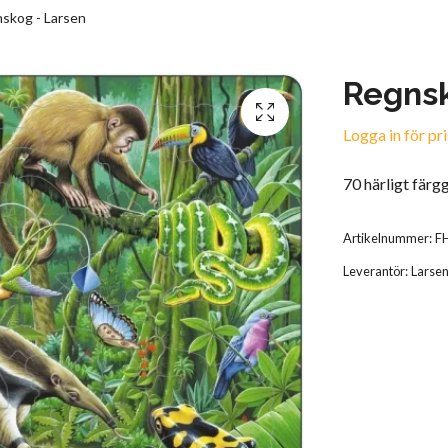
skog - Larsen
Regnsk
Logga in för pri
70 härligt färg
Artikelnummer:
F
Leverantör:
Larse