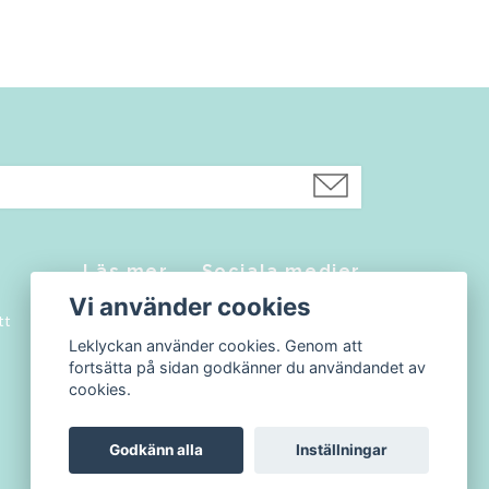
Läs mer
Sociala medier
Vi använder cookies
tt
Kontakt
Facebook
Leklyckan använder cookies. Genom att
Köpvillkor
Instagram
fortsätta på sidan godkänner du användandet av
Blogg
cookies.
Godkänn alla
Inställningar