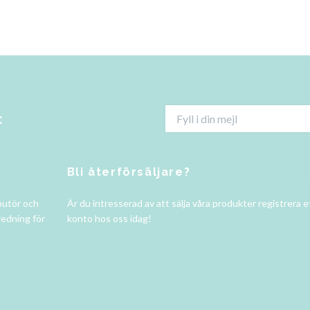
:
Bli återförsäljare?
butör och
Är du intresserad av att sälja våra produkter registrera e
redning för
konto hos oss idag!