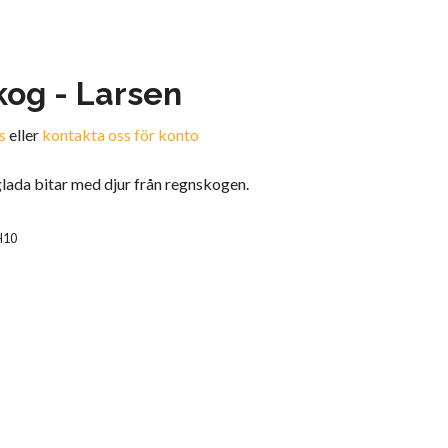
og - Larsen
s
eller
kontakta oss för konto
glada bitar med djur från regnskogen.
H10
n