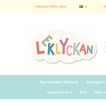
Våra barn ♥ Bra saker
S
Nya leksaker/Nyheter
Ekologiskt
Varumärken
REA
Hela s