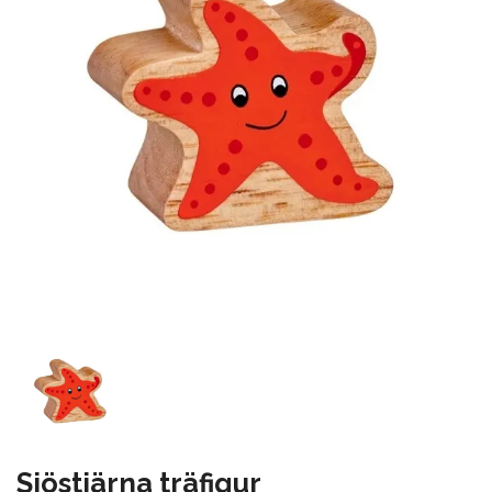
Sjöstjärna träfigur