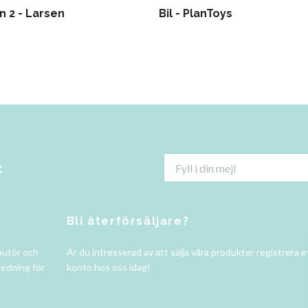
n 2 - Larsen
Bil - PlanToys
:
Bli återförsäljare?
butör och
Är du intresserad av att sälja våra produkter registrera e
redning för
konto hos oss idag!