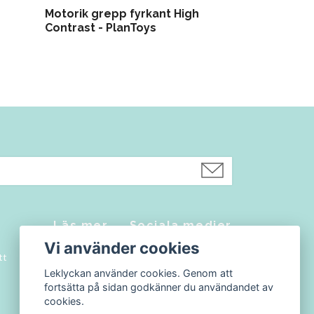
Motorik grepp fyrkant High
Sensorisk ut
Contrast - PlanToys
PlanToys
Läs mer
Sociala medier
Vi använder cookies
tt
Kontakt
Facebook
Leklyckan använder cookies. Genom att
Köpvillkor
Instagram
fortsätta på sidan godkänner du användandet av
Blogg
cookies.