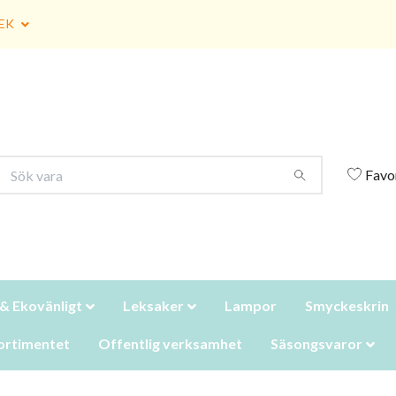
EK
Favo
 & Ekovänligt
Leksaker
Lampor
Smyckeskrin
ortimentet
Offentlig verksamhet
Säsongsvaror