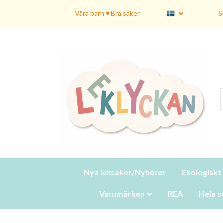
Våra barn ♥ Bra saker
S
Nya leksaker/Nyheter
Ekologiskt
Varumärken
REA
Hela s