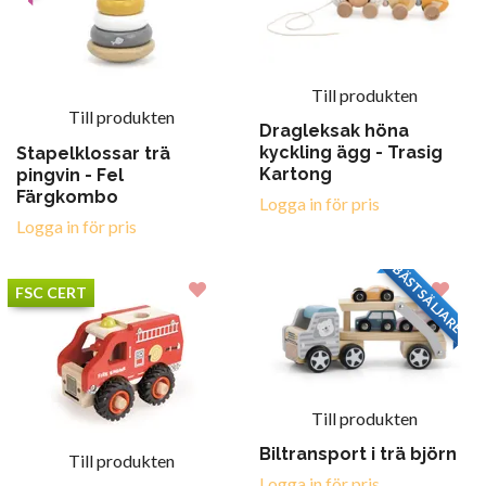
Till produkten
Till produkten
Dragleksak höna
kyckling ägg - Trasig
Stapelklossar trä
Kartong
pingvin - Fel
Färgkombo
Logga in för pris
Logga in för pris
BÄSTSÄLJARE
FSC CERT
Till produkten
Biltransport i trä björn
Till produkten
Logga in för pris