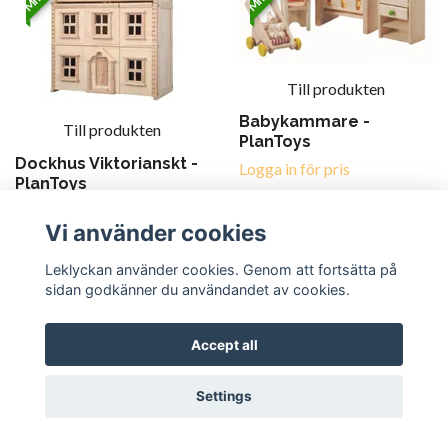
Till produkten
Babykammare -
Till produkten
PlanToys
Dockhus Viktorianskt -
Logga in för pris
PlanToys
Logga in för pris
Vi använder cookies
MILJÖMÄRKT
Leklyckan använder cookies. Genom att fortsätta på
REA!
sidan godkänner du användandet av cookies.
Accept all
Till produkten
Till produkten
Settings
Grönsaksset i påse -
Krokodil
PlanToys
regnbågsfärgad -