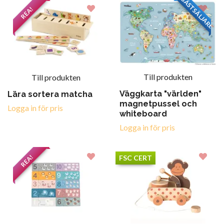
BÄSTSÄLJARE
REA!
Till produkten
Till produkten
Väggkarta "världen"
Lära sortera matcha
magnetpussel och
Logga in för pris
whiteboard
Logga in för pris
REA!
FSC CERT