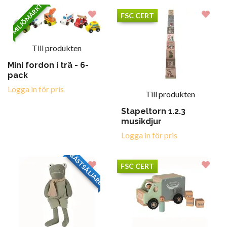
MILJÖMÄRKT
FSC CERT
Till produkten
Mini fordon i trä - 6-
pack
Logga in för pris
Till produkten
Stapeltorn 1.2.3
musikdjur
Logga in för pris
BÄSTSÄLJARE
FSC CERT