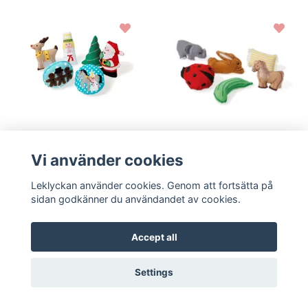
Till produkten
Till produkten
Vi använder cookies
Figurer 4 - en elefant
Julfigurer till sångpåse
balanserade - Oskar &
- Oskar & Ellen
Leklyckan använder cookies. Genom att fortsätta på
Ellen
Logga in för pris
sidan godkänner du användandet av cookies.
Logga in för pris
BÄSTSÄLJARE
BÄSTSÄLJARE
Accept all
Settings