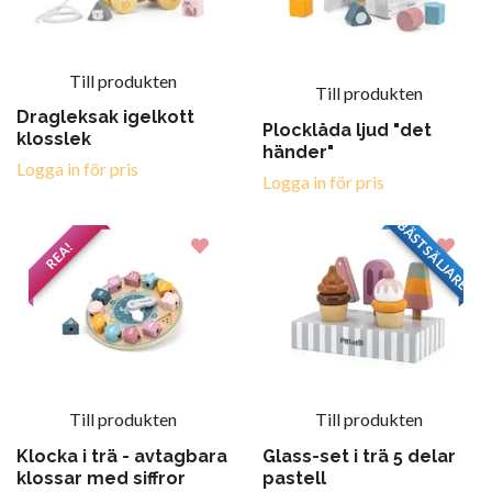
Till produkten
Till produkten
Dragleksak igelkott
Plocklåda ljud "det
klosslek
händer"
Logga in för pris
Logga in för pris
BÄSTSÄLJARE
REA!
Till produkten
Till produkten
Klocka i trä - avtagbara
Glass-set i trä 5 delar
klossar med siffror
pastell