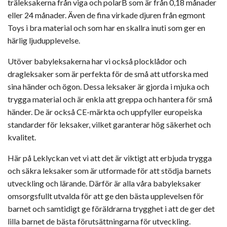
träleksakerna från viga och polarB som är från 0,18 månader
eller 24 månader. Även de fina virkade djuren från egmont
Toys i bra material och som har en skallra inuti som ger en
härlig ljudupplevelse.
Utöver babyleksakerna har vi också plocklådor och
dragleksaker som är perfekta för de små att utforska med
sina händer och ögon. Dessa leksaker är gjorda i mjuka och
trygga material och är enkla att greppa och hantera för små
händer. De är också CE-märkta och uppfyller europeiska
standarder för leksaker, vilket garanterar hög säkerhet och
kvalitet.
Här på Leklyckan vet vi att det är viktigt att erbjuda trygga
och säkra leksaker som är utformade för att stödja barnets
utveckling och lärande. Därför är alla våra babyleksaker
omsorgsfullt utvalda för att ge den bästa upplevelsen för
barnet och samtidigt ge föräldrarna trygghet i att de ger det
lilla barnet de bästa förutsättningarna för utveckling.