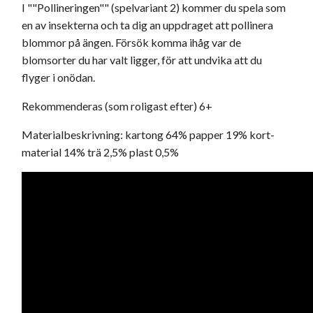
I ""Pollineringen"" (spelvariant 2) kommer du spela som
en av insekterna och ta dig an uppdraget att pollinera
blommor på ängen. Försök komma ihåg var de
blomsorter du har valt ligger, för att undvika att du
flyger i onödan.
Rekommenderas (som roligast efter) 6+
Materialbeskrivning: kartong 64% papper 19% kort-
material 14% trä 2,5% plast 0,5%