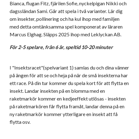
Bianca, flugan Fitz, fjärilen Sofie, nyckelpigan Nikki och
dagssländan Sami. Går att spela i två varianter. Lär dig
om insekter, pollinering och ha kul ihop med familjen
med detta omtänksamma spel komponerat av läraren
Marcus Elghag. Släpps 2025 ihop med Leklyckan AB.
För 2-5 spelare, från 6 år, speltid 10-20 minuter
I "Insektsracet"(spelvariant 1) samlas du och dina vänner
på ängen för att se och heja på när de små insekterna har
ett race. På din tur kommer du spela kort för att flytta en
insekt. Landar insekten på en blomma med en
raketmarkör kommer en kedjeeffekt utlösas - insekten
på raketmarkören får flytta framåt, landar denna på en
ny raketmarkör kommer ytterligare en insekt att få
flytta osv.