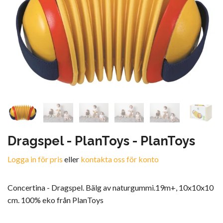
Dragspel - PlanToys - PlanToys
Logga in för pris
eller
kontakta oss för konto
Concertina - Dragspel. Bälg av naturgummi.19m+, 10x10x10
cm. 100% eko från PlanToys