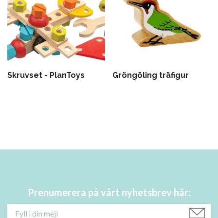
Skruvset - PlanToys
Gröngöling träfigur
Prenumerera på vårt nyhetsbrev här: