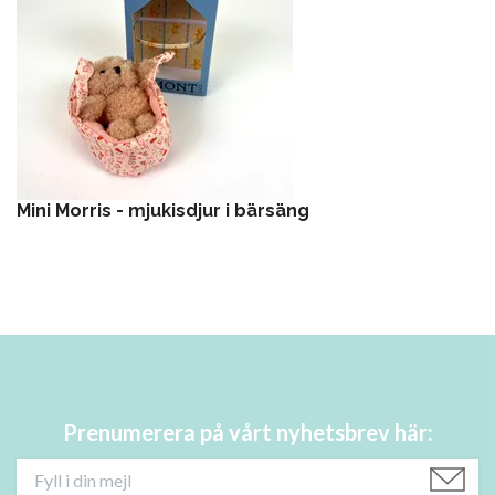
Mini Morris - mjukisdjur i bärsäng
Prenumerera på vårt nyhetsbrev här: