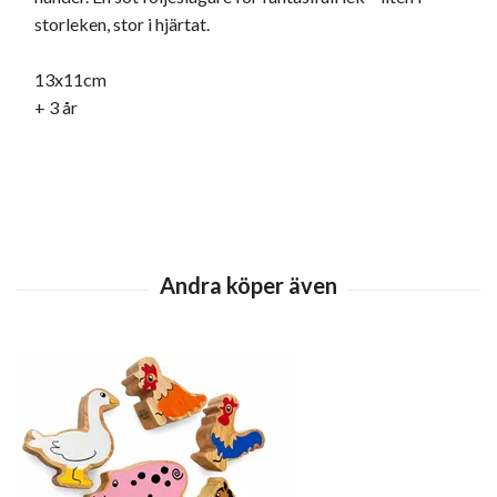
storleken, stor i hjärtat.
13x11cm
+ 3 år