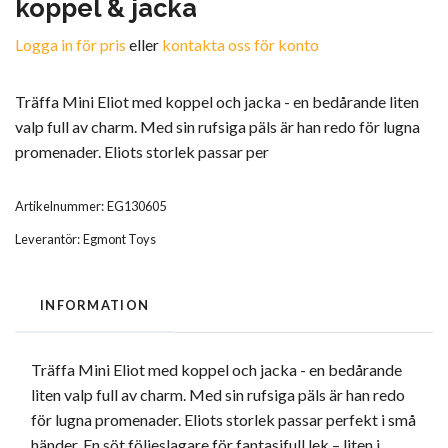
koppel & jacka
Logga in för pris
eller
kontakta oss för konto
Träffa Mini Eliot med koppel och jacka - en bedårande liten
valp full av charm. Med sin rufsiga päls är han redo för lugna
promenader. Eliots storlek passar per
Artikelnummer:
EG130605
Leverantör:
Egmont Toys
INFORMATION
Träffa Mini Eliot med koppel och jacka - en bedårande
liten valp full av charm. Med sin rufsiga päls är han redo
för lugna promenader. Eliots storlek passar perfekt i små
händer. En söt följeslagare för fantasifull lek – liten i