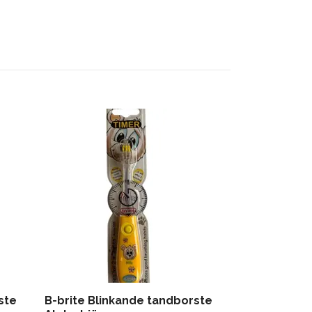
Leklyckan B
prinsessa
ste
B-brite Blinkande tandborste