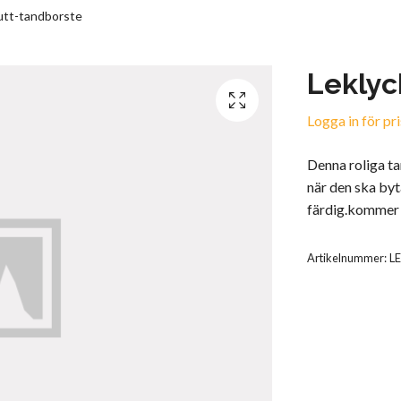
utt-tandborste
Leklyc
Logga in för pri
Denna roliga t
när den ska byt
färdig.kommer 
Artikelnummer:
L