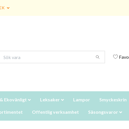
EK
Favo
 & Ekovänligt
Leksaker
Lampor
Smyckeskrin
ortimentet
Offentlig verksamhet
Säsongsvaror