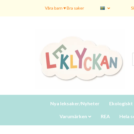
Våra barn ♥ Bra saker
S
Nya leksaker/Nyheter
Ekologiskt
Varumärken
REA
Hela s