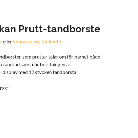
kan Prutt-tandborste
s
eller
kontakta oss för konto
andborsten som pruttar talar om för barnet både
a tandrad samt när borstningen är
i display med 12 stycken tandborsta
EF85F