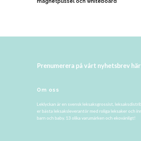
magnetpussel och whiteboard
Prenumerera på vårt nyhetsbrev här
Om oss
Leklyckan är en svensk leksaksgrossist, leksaksdistri
er bästa leksaksleverantör med roliga leksaker och in
barn och baby. 13 olika varumärken och ekovänligt!