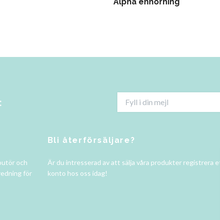
Alpha enhörning
:
Bli återförsäljare?
butör och
Är du intresserad av att sälja våra produkter registrera e
redning för
konto hos oss idag!