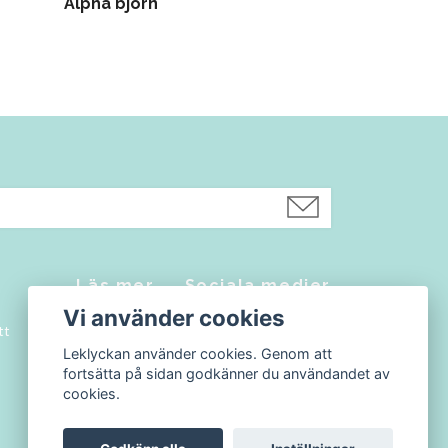
Alpha björn
Läs mer
Sociala medier
Vi använder cookies
tt
Kontakt
Facebook
Leklyckan använder cookies. Genom att
Köpvillkor
Instagram
fortsätta på sidan godkänner du användandet av
Blogg
cookies.