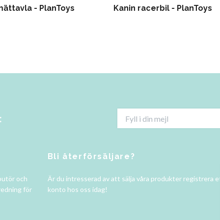
mättavla - PlanToys
Kanin racerbil - PlanToys
:
Bli återförsäljare?
butör och
Är du intresserad av att sälja våra produkter registrera e
redning för
konto hos oss idag!