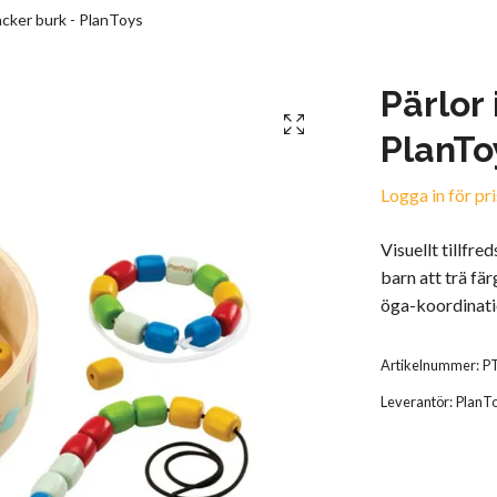
vacker burk - PlanToys
Pärlor 
PlanTo
Logga in för pri
Visuellt tillfre
barn att trä fär
öga-koordinati
Artikelnummer:
P
Leverantör:
PlanT