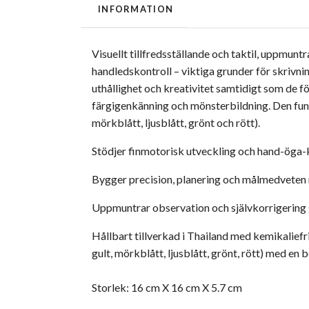
INFORMATION
Visuellt tillfredsställande och taktil, uppmunt
handledskontroll – viktiga grunder för skrivn
uthållighet och kreativitet samtidigt som de 
färgigenkänning och mönsterbildning. Den funger
mörkblått, ljusblått, grönt och rött).
Stödjer finmotorisk utveckling och hand-öga-
Bygger precision, planering och målmedveten r
Uppmuntrar observation och självkorrigering 
Hållbart tillverkad i Thailand med kemikaliefri
gult, mörkblått, ljusblått, grönt, rött) med en b
Storlek:
16
cm X
16
cm
X
5.7
cm