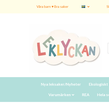
Våra barn ♥ Bra saker
S
Nya leksaker/Nyheter
Ekologiskt
Varumärken
REA
Hela s