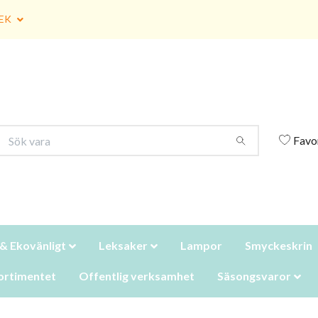
EK
Favo
 & Ekovänligt
Leksaker
Lampor
Smyckeskrin
ortimentet
Offentlig verksamhet
Säsongsvaror