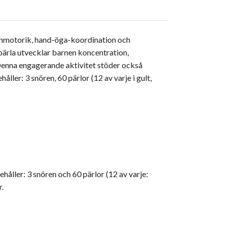
r finmotorik, hand-öga-koordination och
pärla utvecklar barnen koncentration,
 Denna engagerande aktivitet stöder också
ler: 3 snören, 60 pärlor (12 av varje i gult,
håller: 3 snören och 60 pärlor (12 av varje:
r.