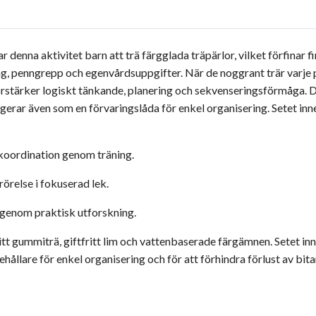
rar denna aktivitet barn att trä färgglada träpärlor, vilket förfina
ing, penngrepp och egenvårdsuppgifter. När de noggrant trär varje 
förstärker logiskt tänkande, planering och sekvenseringsförmåga.
ar även som en förvaringslåda för enkel organisering. Setet innehål
koordination genom träning.
örelse i fokuserad lek.
genom praktisk utforskning.
tt gummiträ, giftfritt lim och vattenbaserade färgämnen. Setet inne
ehållare för enkel organisering och för att förhindra förlust av bita