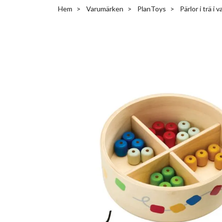
Hem
Varumärken
PlanToys
Pärlor i trä i 