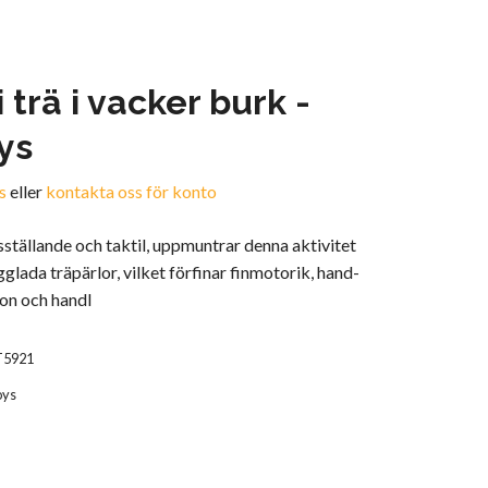
i trä i vacker burk -
ys
s
eller
kontakta oss för konto
dsställande och taktil, uppmuntrar denna aktivitet
gglada träpärlor, vilket förfinar finmotorik, hand-
on och handl
T5921
oys