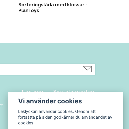
Sorteringslåda med klossar -
Matsal dock
PlanToys
PlanToys
Läs mer
Sociala medier
Vi använder cookies
tt
Kontakt
Facebook
Leklyckan använder cookies. Genom att
Köpvillkor
Instagram
fortsätta på sidan godkänner du användandet av
Blogg
cookies.