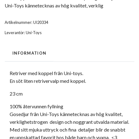
Uni-Toys kännetecknas av hög kvalitet, verklig
Artikelnummer:
UI20334
Leverantör:
Uni-Toys
INFORMATION
Retriver med koppel från Uni-toys.
En söt liten retrivervalp med koppel.
23 cm
100% återvunnen fyllning
Gosedjur från Uni-Toys kännetecknas av hög kvalitet,
verklighetstrogen design och noggrant utvalda material.
Med sitt mjuka uttryck och fina detaljer blir de snabbt
en uppskattad favorit hos både barn och vuxna. <3