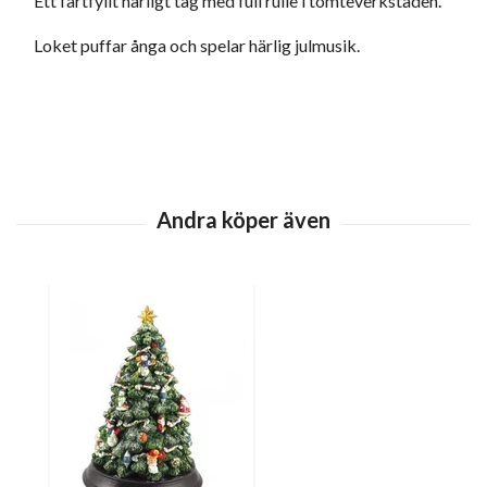
Ett fartfyllt härligt tåg med full rulle i tomteverkstaden.
Loket puffar ånga och spelar härlig julmusik.