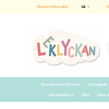
Våra barn ♥ Bra saker
S
Nya leksaker/Nyheter
Ekologiskt
Varumärken
REA
Hela s