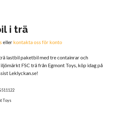
l i trä
s
eller
kontakta oss för konto
trä lastbil paketbil med tre containrar och
ljömärkt FSC trä från Egmont Toys, köp idag på
sist Leklyckan.se!
G511122
t Toys