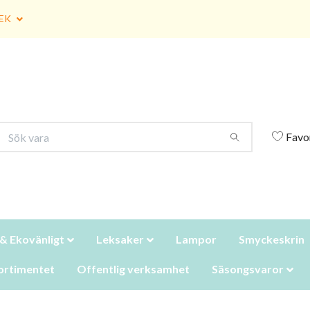
EK
Favo
 & Ekovänligt
Leksaker
Lampor
Smyckeskrin
ortimentet
Offentlig verksamhet
Säsongsvaror