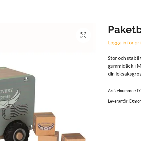
Paketbi
Logga in för pri
Stor och stabil 
gummidäck i Mi
din leksaksgros
Artikelnummer:
E
Leverantör:
Egmon