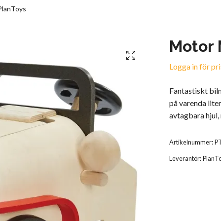
PlanToys
Motor 
Logga in för pri
Fantastiskt bil
på varenda lite
avtagbara hjul, 
Artikelnummer:
P
Leverantör:
PlanT