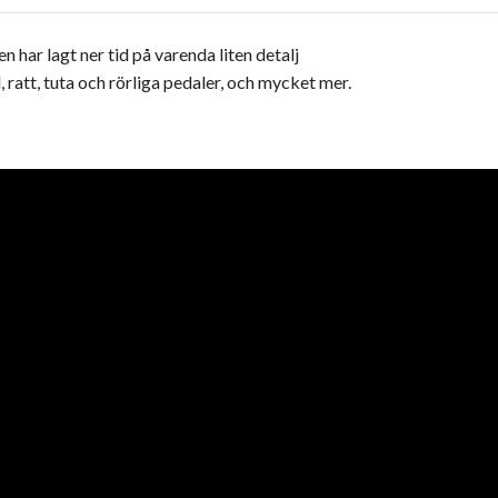
 har lagt ner tid på varenda liten detalj
 ratt, tuta och rörliga pedaler, och mycket mer.