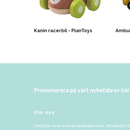
Kanin racerbil - PlanToys
Ambul
Prenumerera på vårt nyhetsbrev här
Om oss
Leklyckan är en svensk leksaksgrossist, leksaksdistri