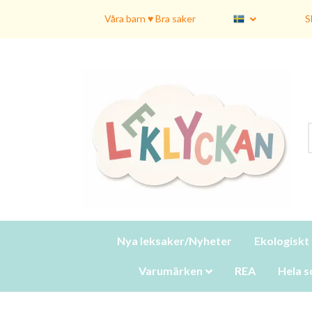
Våra barn ♥ Bra saker
S
Nya leksaker/Nyheter
Ekologiskt
Varumärken
REA
Hela s