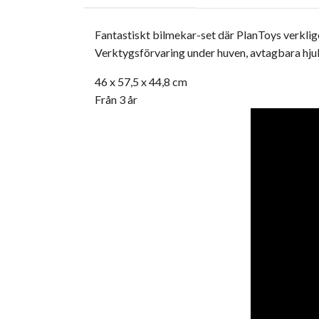
Fantastiskt bilmekar-set där PlanToys verkligen
Verktygsförvaring under huven, avtagbara hjul,
46 x 57,5 x 44,8 cm
Från 3 år