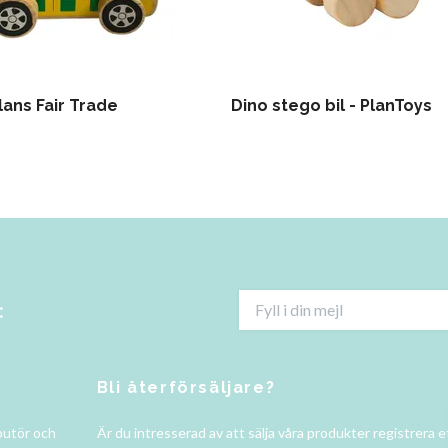
ans Fair Trade
Dino stego bil - PlanToys
:
Bli återförsäljare?
butör och
Är du intresserad av att sälja våra produkter registrera e