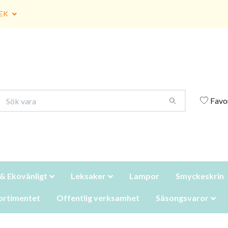
EK
Favo
 & Ekovänligt
Leksaker
Lampor
Smyckeskrin
ortimentet
Offentlig verksamhet
Säsongsvaror