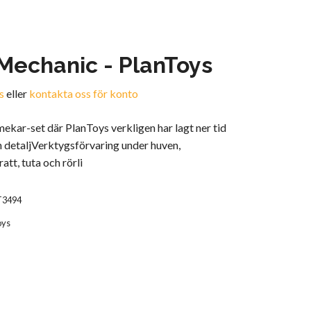
Mechanic - PlanToys
s
eller
kontakta oss för konto
mekar-set där PlanToys verkligen har lagt ner tid
n detaljVerktygsförvaring under huven,
ratt, tuta och rörli
T3494
oys