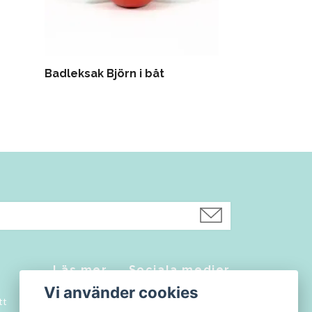
Badleksak Björn i båt
Malo Katt i b
Läs mer
Sociala medier
Vi använder cookies
tt
Kontakt
Facebook