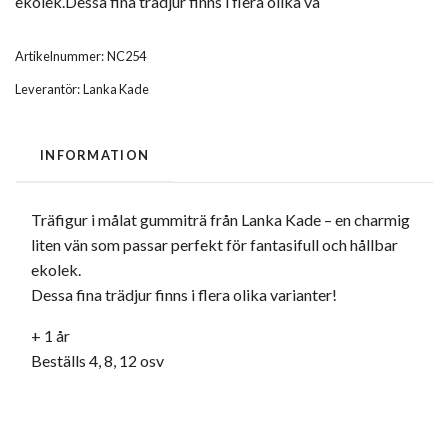
ekolek.Dessa fina trädjur finns i flera olika va
Artikelnummer:
NC254
Leverantör:
Lanka Kade
INFORMATION
Träfigur i målat gummiträ från Lanka Kade – en charmig
liten vän som passar perfekt för fantasifull och hållbar
ekolek.
Dessa fina trädjur finns i flera olika varianter!
+ 1 år
Beställs 4, 8, 12 osv