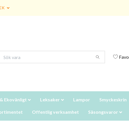
EK
Favo
 & Ekovänligt
Leksaker
Lampor
Smyckeskrin
ortimentet
Offentlig verksamhet
Säsongsvaror