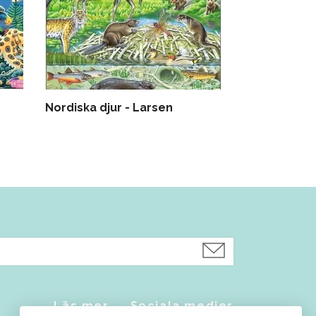
Nordiska djur - Larsen
Låsbräda i 
Läs mer
Sociala medier