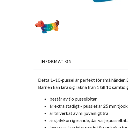
INFORMATION
Detta 1–10-pussel är perfekt för små händer. Et
Barnen kan lära sig räkna från 1 till 10 samtidi
består av tio pusselbitar
är extra stadigt – pusslet är 25 mm tjock
är tillverkat av miljövänligt trä
är självkorrigerande, där varje pusselbit
levereras i en informativ förpackning (pe