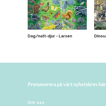
Dag/natt-djur - Larsen
Dinos
Prenumerera på vårt nyhetsbrev här
Om oss