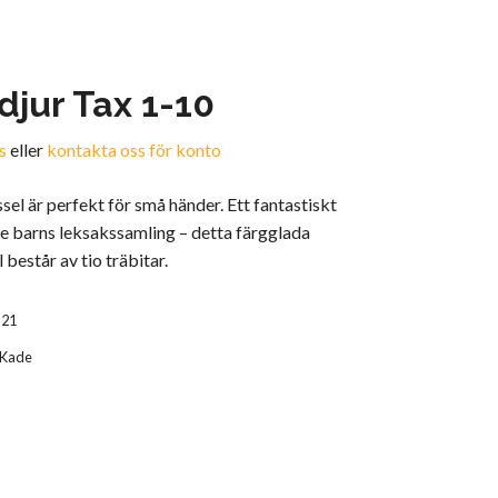
djur Tax 1-10
s
eller
kontakta oss för konto
el är perfekt för små händer. Ett fantastiskt
arje barns leksakssamling – detta färgglada
består av tio träbitar.
J21
 Kade