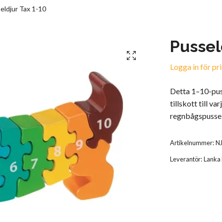
eldjur Tax 1-10
Pussel
Logga in för pri
Detta 1–10-puss
tillskott till v
regnbågspussel 
Artikelnummer:
N
Leverantör:
Lanka