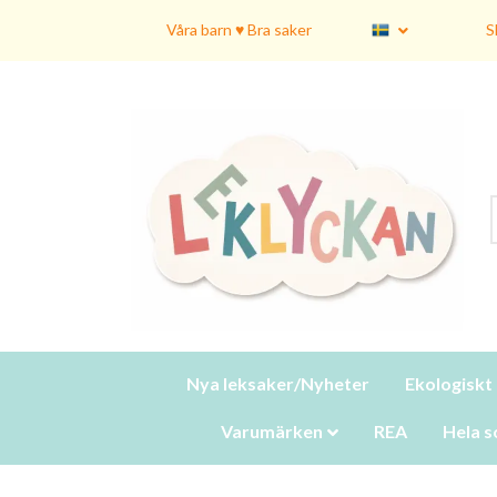
Våra barn ♥ Bra saker
S
Nya leksaker/Nyheter
Ekologiskt
Varumärken
REA
Hela s