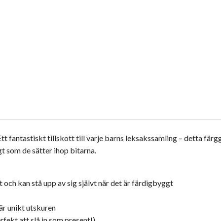
t fantastiskt tillskott till varje barns leksakssamling – detta färg
gt som de sätter ihop bitarna.
t och kan stå upp av sig självt när det är färdigbyggt
 är unikt utskuren
rfekt att slå in som present!)