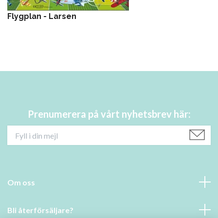
Flygplan - Larsen
Prenumerera på vårt nyhetsbrev här:
Om oss
Bli återförsäljare?