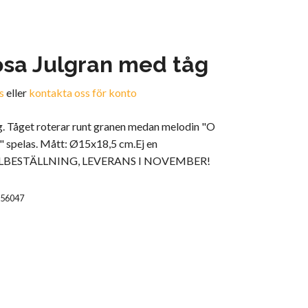
sa Julgran med tåg
s
eller
kontakta oss för konto
g. Tåget roterar runt granen medan melodin "O
" spelas. Mått: Ø15x18,5 cm.Ej en
ALBESTÄLLNING, LEVERANS I NOVEMBER!
P56047