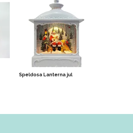
Speldosa Lanterna jul
Glob nötknä