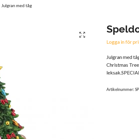
 Julgran med tåg
Speldo
Logga in för pri
Julgran med tå
Christmas Tree
leksak.SPECI
Artikelnummer:
S