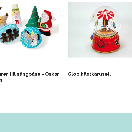
urer till sångpåse - Oskar
Glob hästkarusell
n