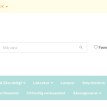
EK
Favo
 & Ekovänligt
Leksaker
Lampor
Smyckeskrin
ortimentet
Offentlig verksamhet
Säsongsvaror