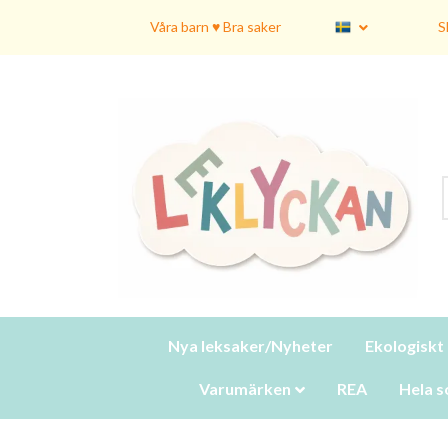
Våra barn ♥ Bra saker
S
Nya leksaker/Nyheter
Ekologiskt
Varumärken
REA
Hela s