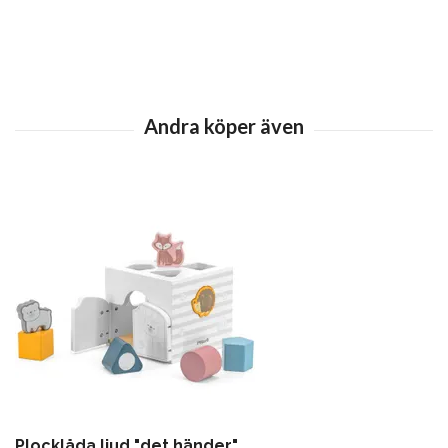
Plocklåda ljud "det händer"