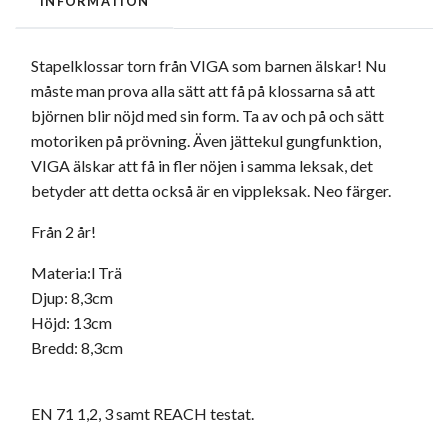
INFORMATION
Stapelklossar torn från VIGA som barnen älskar! Nu
måste man prova alla sätt att få på klossarna så att
björnen blir nöjd med sin form. Ta av och på och sätt
motoriken på prövning. Även jättekul gungfunktion,
VIGA älskar att få in fler nöjen i samma leksak, det
betyder att detta också är en vippleksak. Neo färger.
Från 2 år!
Materia:l Trä
Djup:
8,3cm
Höjd:
13cm
Bredd:
8,3cm
EN 71 1,2, 3 samt REACH testat.