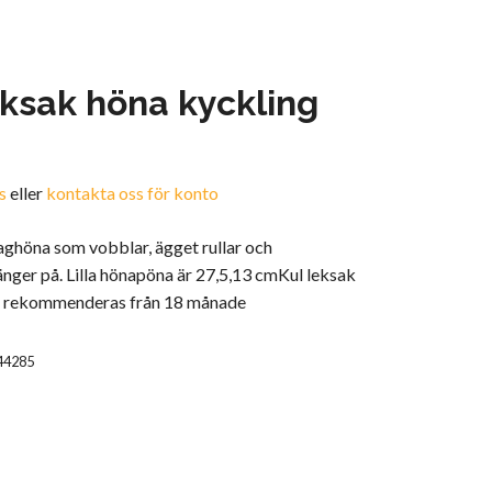
ksak höna kyckling
s
eller
kontakta oss för konto
aghöna som vobblar, ägget rullar och
nger på. Lilla hönapöna är 27,5,13 cmKul leksak
en rekommenderas från 18 månade
44285