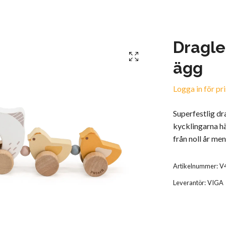
Dragle
ägg
Logga in för pri
Superfestlig dr
kycklingarna hä
från noll år m
Artikelnummer:
V
Leverantör:
VIGA