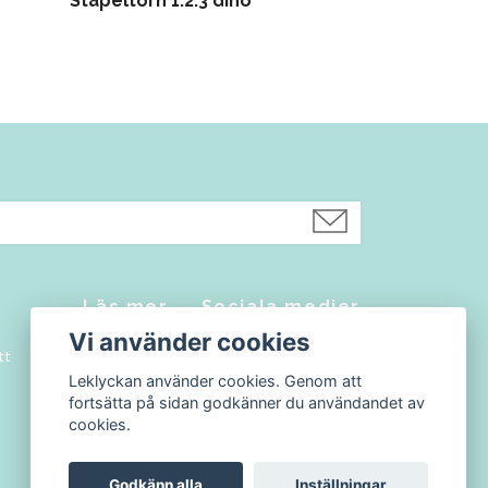
Stapeltorn 1.2.3 dino
Akrobat med
Läs mer
Sociala medier
Vi använder cookies
tt
Kontakt
Facebook
Leklyckan använder cookies. Genom att
Köpvillkor
Instagram
fortsätta på sidan godkänner du användandet av
Blogg
cookies.
Godkänn alla
Inställningar