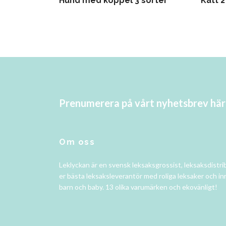
Hund med koppel 3 sorter
Katt 2
Prenumerera på vårt nyhetsbrev här
Om oss
Leklyckan är en svensk leksaksgrossist, leksaksdistri
er bästa leksaksleverantör med roliga leksaker och in
barn och baby. 13 olika varumärken och ekovänligt!