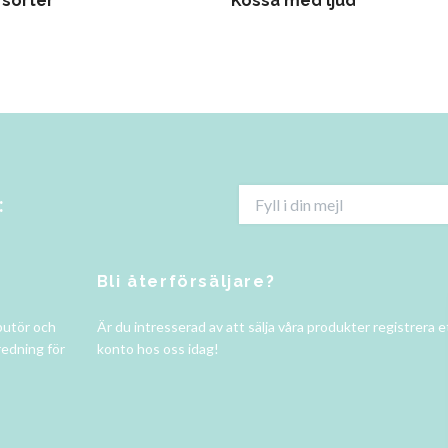
 sorter
Kossa med ljud
:
Bli återförsäljare?
butör och
Är du intresserad av att sälja våra produkter registrera e
redning för
konto hos oss idag!