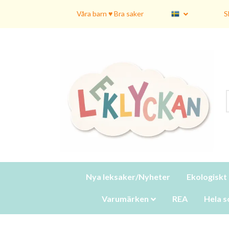
Våra barn ♥ Bra saker
S
Nya leksaker/Nyheter
Ekologiskt
Varumärken
REA
Hela s