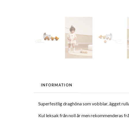
INFORMATION
Superfestlig draghöna som vobblar, ägget rull
Kul leksak från noll år men rekommenderas frå