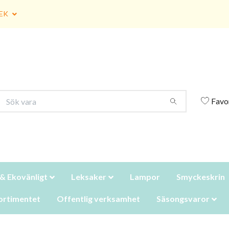
EK
Favo
 & Ekovänligt
Leksaker
Lampor
Smyckeskrin
ortimentet
Offentlig verksamhet
Säsongsvaror