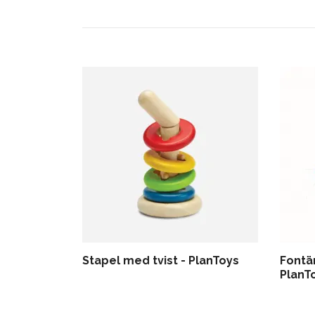
Stapel med tvist - PlanToys
Fontä
PlanT