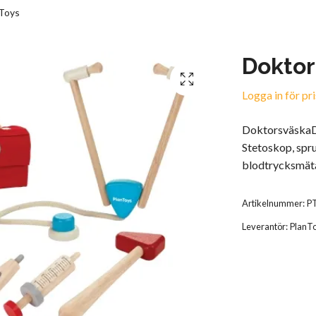
nToys
Doktor
Logga in för pri
DoktorsväskaDo
Stetoskop, spr
blodtrycksmät
Artikelnummer:
P
Leverantör:
PlanT