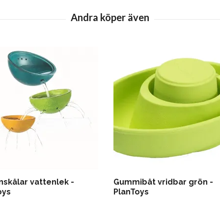
nskålar vattenlek -
Gummibåt vridbar grön -
oys
PlanToys