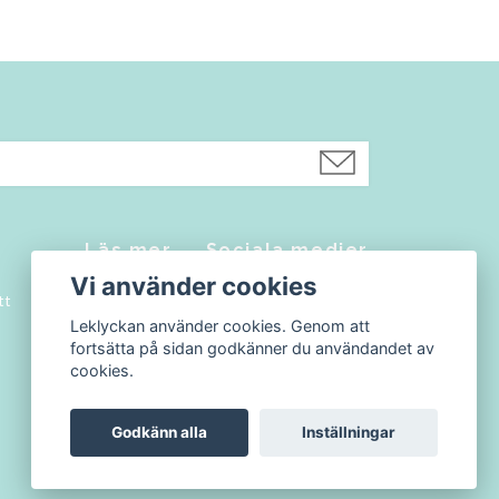
Läs mer
Sociala medier
Vi använder cookies
tt
Kontakt
Facebook
Leklyckan använder cookies. Genom att
Köpvillkor
Instagram
fortsätta på sidan godkänner du användandet av
Blogg
cookies.
Godkänn alla
Inställningar