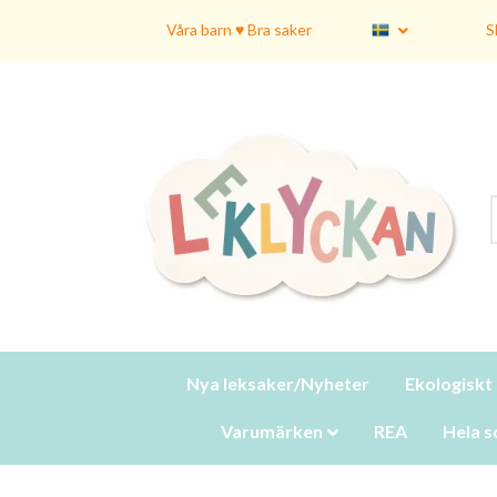
Våra barn ♥ Bra saker
S
Nya leksaker/Nyheter
Ekologiskt
Varumärken
REA
Hela s