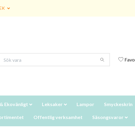
EK
Favo
 & Ekovänligt
Leksaker
Lampor
Smyckeskrin
ortimentet
Offentlig verksamhet
Säsongsvaror