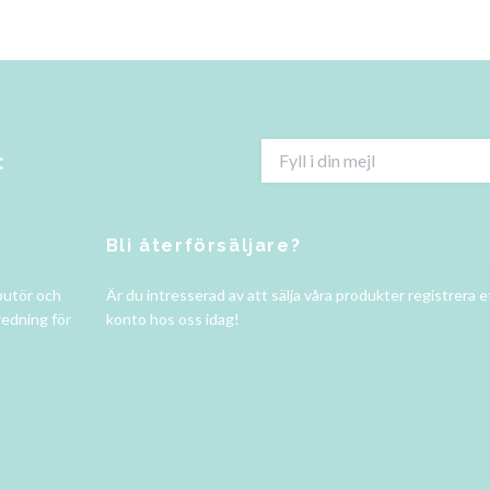
:
Bli återförsäljare?
butör och
Är du intresserad av att sälja våra produkter registrera e
redning för
konto hos oss idag!