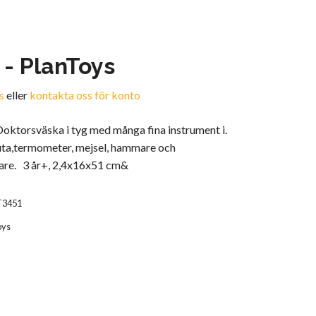
 - PlanToys
s
eller
kontakta oss för konto
ktorsväska i tyg med många fina instrument i.
uta,termometer, mejsel, hammare och
are. 3 år+, 2,4x16x51 cm&
T3451
oys