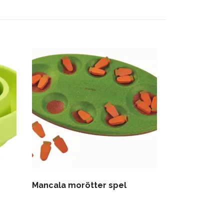
Mancala morötter spel
Tug boat