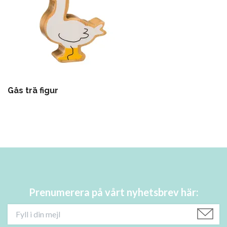
Gås trä figur
Prenumerera på vårt nyhetsbrev här: