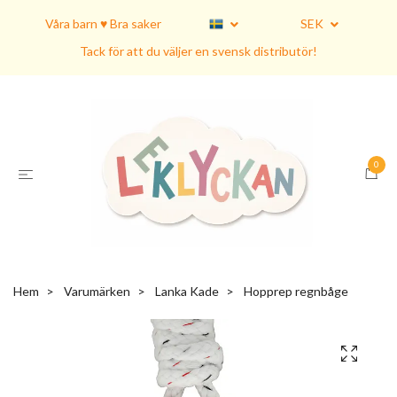
Våra barn ♥ Bra saker
SEK
Tack för att du väljer en svensk distributör!
0
Hem
Varumärken
Lanka Kade
Hopprep regnbåge