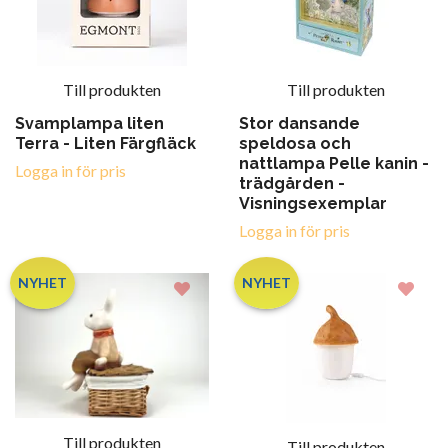
Till produkten
Till produkten
Svamplampa liten
Stor dansande
Terra - Liten Färgfläck
speldosa och
nattlampa Pelle kanin -
Logga in för pris
trädgården -
Visningsexemplar
Logga in för pris
NYHET
NYHET
Till produkten
Till produkten