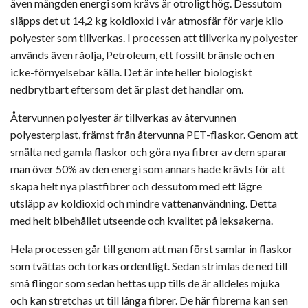
även mängden energi som krävs är otroligt hög. Dessutom
släpps det ut 14,2 kg koldioxid i vår atmosfär för varje kilo
polyester som tillverkas. I processen att tillverka ny polyester
används även råolja, Petroleum, ett fossilt bränsle och en
icke-förnyelsebar källa. Det är inte heller biologiskt
nedbrytbart eftersom det är plast det handlar om.
Återvunnen polyester är tillverkas av återvunnen
polyesterplast, främst från återvunna PET-flaskor. Genom att
smälta ned gamla flaskor och göra nya fibrer av dem sparar
man över 50% av den energi som annars hade krävts för att
skapa helt nya plastfibrer och dessutom med ett lägre
utsläpp av koldioxid och mindre vattenanvändning. Detta
med helt bibehållet utseende och kvalitet på leksakerna.
Hela processen går till genom att man först samlar in flaskor
som tvättas och torkas ordentligt. Sedan strimlas de ned till
små flingor som sedan hettas upp tills de är alldeles mjuka
och kan stretchas ut till långa fibrer. De här fibrerna kan sen