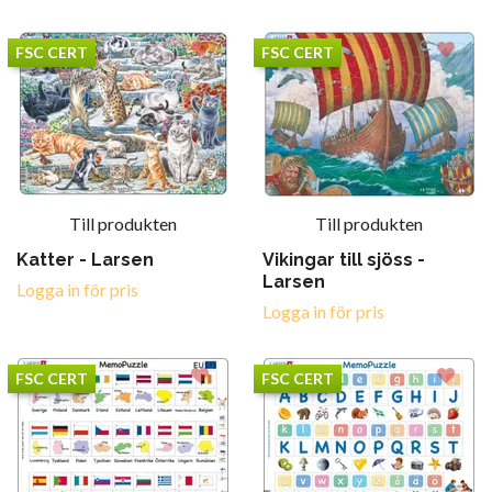
FSC CERT
FSC CERT
Till produkten
Till produkten
Katter - Larsen
Vikingar till sjöss -
Larsen
Logga in för pris
Logga in för pris
FSC CERT
FSC CERT