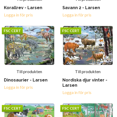
Korallrev - Larsen
Savann 2 - Larsen
Logga in för pris
Logga in för pris
FSC CERT
FSC CERT
Till produkten
Till produkten
Dinosaurier - Larsen
Nordiska djur vinter -
Larsen
Logga in för pris
Logga in för pris
FSC CERT
FSC CERT