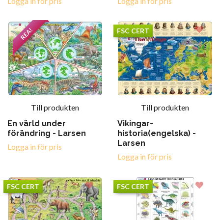
Logga in för pris
Logga in för pris
REA!
FSC CERT
Till produkten
Till produkten
En värld under
Vikingar-
förändring - Larsen
historia(engelska) -
Larsen
Logga in för pris
Logga in för pris
FSC CERT
FSC CERT