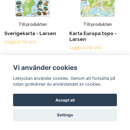
Till produkten
Till produkten
Sverigekarta - Larsen
Karta Europa topo -
Larsen
Logga in för pris
Logga in för pris
FSC CERT
FSC CERT
Vi använder cookies
Leklyckan använder cookies. Genom att fortsätta på
sidan godkänner du användandet av cookies.
Accept all
Till produkten
Till produkten
Settings
Karta Europa liten -
Flaggpussel - Larsen
Larsen
Logga in för pris