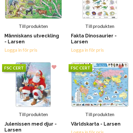
Till produkten
Till produkten
Människans utveckling
Fakta Dinosaurier -
- Larsen
Larsen
Logga in för pris
Logga in för pris
FSC CERT
FSC CERT
Till produkten
Till produkten
Julenissen med djur -
Världskarta - Larsen
Larsen
Logga in för pris